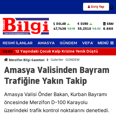
Giriş Yap
12
DOLAR
EURO
GRAM 
47,7436
55,2510
6.660,
%0.18
%0.32
MENÜ
RESMİ İLANLAR
AMASYA
GÜNDEM
VEFAT EDENLER
03:09
12 Yaşındaki Çocuk Kalp Krizine Yenik Düştü
Galeriler
GÜNDEM
Merzifon Bilgi Gazetesi
Amasya Valisinden Bayram
Trafiğine Yakın Takip
Amasya Valisi Önder Bakan, Kurban Bayramı
öncesinde Merzifon D-100 Karayolu
üzerindeki trafik kontrol noktalarını denetledi.