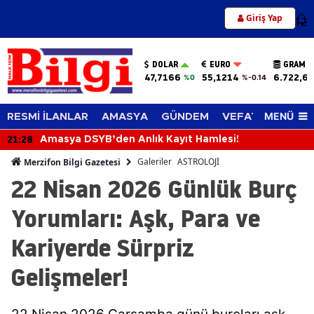
Giriş Yap
12
DOLAR
EURO
GRAM A
47,7166
55,1214
6.722,65
%0
%-0.14
MENÜ
RESMİ İLANLAR
AMASYA
GÜNDEM
VEFAT EDENLER
20:49
Merzifon’da Gübre Bayilerine Sıkı Denetim
Galeriler
ASTROLOJİ
Merzifon Bilgi Gazetesi
22 Nisan 2026 Günlük Burç
Yorumları: Aşk, Para ve
Kariyerde Sürpriz
Gelişmeler!