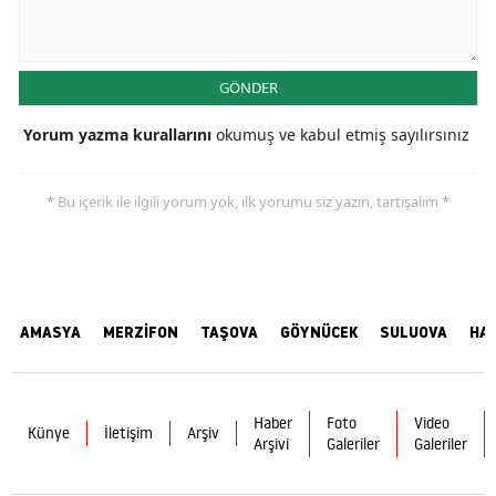
GÖNDER
Yorum yazma kurallarını
okumuş ve kabul etmiş sayılırsınız
* Bu içerik ile ilgili yorum yok, ilk yorumu siz yazın, tartışalım *
AMASYA
MERZİFON
TAŞOVA
GÖYNÜCEK
SULUOVA
HA
Haber
Foto
Video
Künye
İletişim
Arşiv
Arşivi
Galeriler
Galeriler