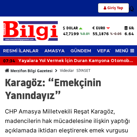
Giriş Yap
12
DOLAR
EURO
GRA
47,7199
55,1876
6.648
%0.01
%-0.05
MENÜ
RESMİ İLANLAR
AMASYA
GÜNDEM
VEFAT EDENLER
07:34
Yayalara Yol Vermek İçin Duran Kamyona Otomobil
Çarptı: 2 Yaralı
Videolar
SİYASET
Merzifon Bilgi Gazetesi
Karagöz: “Emekçinin
Yanındayız”
CHP Amasya Milletvekili Reşat Karagöz,
madencilerin hak mücadelesine ilişkin yaptığı
açıklamada iktidarı eleştirerek emek vurgusu