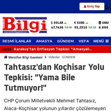
Giriş Yap
12
DOLAR
EURO
GRAM 
47,7436
55,2510
6.660,
%0.18
%0.32
MENÜ
RESMİ İLANLAR
AMASYA
GÜNDEM
VEFAT EDENLER
23:15
Karakuş’tan Enflasyon Tepkisi: “Amasyalı
Geçinemiyor, Üretici Zorlanıyor”
Videolar
GÜNDEM
Merzifon Bilgi Gazetesi
Tahtasız'dan Koçhisar Yolu
Tepkisi: "Yama Bile
Tutmuyor!"
CHP Çorum Milletvekili Mehmet Tahtasız,
Alaca-Koçhisar yolunun yıllardır çözülemeyen