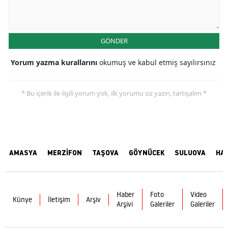
GÖNDER
Yorum yazma kurallarını
okumuş ve kabul etmiş sayılırsınız
* Bu içerik ile ilgili yorum yok, ilk yorumu siz yazın, tartışalım *
AMASYA
MERZİFON
TAŞOVA
GÖYNÜCEK
SULUOVA
HA
Haber
Foto
Video
Künye
İletişim
Arşiv
Arşivi
Galeriler
Galeriler