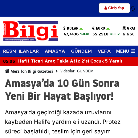
Giriş Yap
12
DOLAR
EURO
GRAM 
47,7436
55,2510
6.660,
%0.18
%0.32
MENÜ
RESMİ İLANLAR
AMASYA
GÜNDEM
VEFAT EDENLER
05:06
Hafif Ticari Araç Takla Attı: 2'si Çocuk 5 Yaralı
Videolar
GÜNDEM
Merzifon Bilgi Gazetesi
Amasya’da 10 Gün Sonra
Yeni Bir Hayat Başlıyor!
Amasya’da geçirdiği kazada uzuvlarını
kaybeden Halil’e yardım eli uzandı. Protez
süreci başlatıldı, teslim için geri sayım