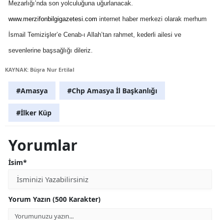
Mezarlığı’nda son yolculuğuna uğurlanacak.
www.merzifonbilgigazetesi.com
internet haber merkezi olarak merhum
İsmail Temizişler’e Cenab-ı Allah’tan rahmet, kederli ailesi ve
sevenlerine başsağlığı dileriz.
KAYNAK: Büşra Nur Ertilal
#Amasya
#Chp Amasya İl Başkanlığı
#İlker Küp
Yorumlar
İsim*
Yorum Yazın (500 Karakter)