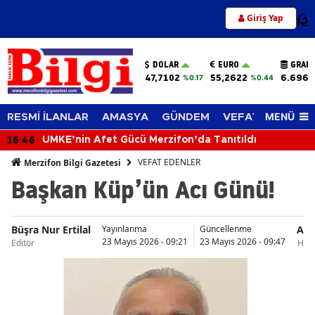
Giriş Yap
12
DOLAR
EURO
GRAM 
47,7102
55,2622
6.696,
%0.17
%0.44
MENÜ
RESMİ İLANLAR
AMASYA
GÜNDEM
VEFAT EDENLER
16:46
UMKE’nin Afet Gücü Merzifon’da Tanıtıldı
VEFAT EDENLER
Merzifon Bilgi Gazetesi
Başkan Küp’ün Acı Günü!
Büşra Nur Ertilal
Am
Yayınlanma
Güncellenme
23 Mayıs 2026 - 09:21
23 Mayıs 2026 - 09:47
Editör
Habe