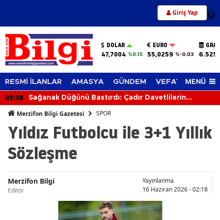
Giriş Yap
12
DOLAR
EURO
GRAM
47,7004
55,0259
6.525
%0.15
%-0.03
MENÜ
RESMİ İLANLAR
AMASYA
GÜNDEM
VEFAT EDENLER
05:38
Sağanak Düğünü Bastırdı: Çadır Davetlilerin
Üzerine Çöktü
SPOR
Merzifon Bilgi Gazetesi
Yıldız Futbolcu ile 3+1 Yıllık
Sözleşme
Merzifon Bilgi
Yayınlanma
16 Haziran 2026 - 02:18
Editör