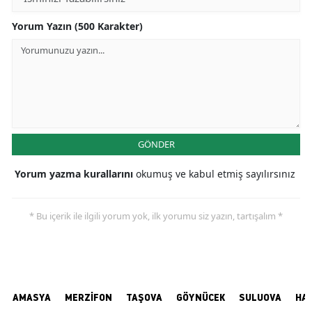
Yorum Yazın (500 Karakter)
GÖNDER
Yorum yazma kurallarını
okumuş ve kabul etmiş sayılırsınız
* Bu içerik ile ilgili yorum yok, ilk yorumu siz yazın, tartışalım *
AMASYA
MERZİFON
TAŞOVA
GÖYNÜCEK
SULUOVA
HA