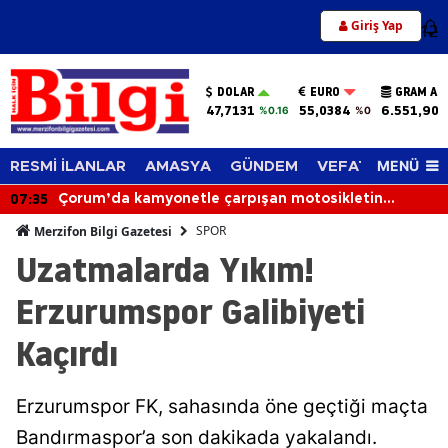
Giriş Yap
12
DOLAR
EURO
GRAM AL
47,7131
55,0384
6.551,90
%0.16
%0
MENÜ
RESMİ İLANLAR
AMASYA
GÜNDEM
VEFAT EDENLER
06:56
Otomobil Devrildi: 2 Kişi Yaralandı
SPOR
Merzifon Bilgi Gazetesi
Uzatmalarda Yıkım!
Erzurumspor Galibiyeti
Kaçırdı
Erzurumspor FK, sahasında öne geçtiği maçta
Bandırmaspor’a son dakikada yakalandı.