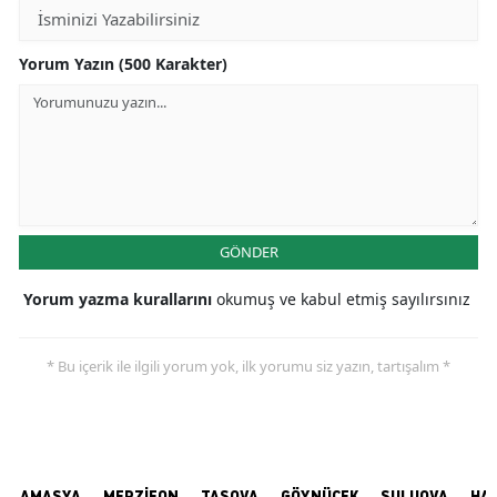
Yorum Yazın (500 Karakter)
GÖNDER
Yorum yazma kurallarını
okumuş ve kabul etmiş sayılırsınız
* Bu içerik ile ilgili yorum yok, ilk yorumu siz yazın, tartışalım *
AMASYA
MERZİFON
TAŞOVA
GÖYNÜCEK
SULUOVA
HA