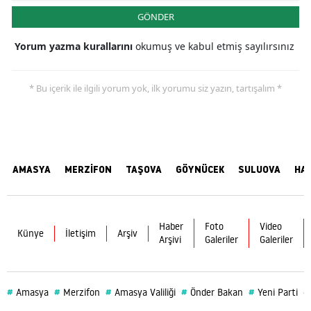
GÖNDER
Yorum yazma kurallarını
okumuş ve kabul etmiş sayılırsınız
* Bu içerik ile ilgili yorum yok, ilk yorumu siz yazın, tartışalım *
AMASYA
MERZİFON
TAŞOVA
GÖYNÜCEK
SULUOVA
HA
Haber
Foto
Video
Künye
İletişim
Arşiv
Arşivi
Galeriler
Galeriler
#
#
#
#
#
#
Amasya
Merzifon
Amasya Valiliği
Önder Bakan
Yeni Parti