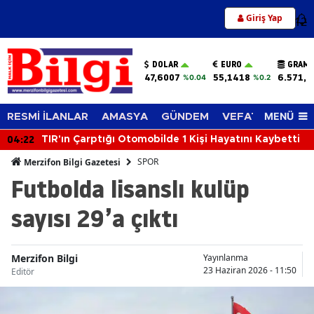
Giriş Yap
12
DOLAR
EURO
GRAM 
47,6007
55,1418
6.571,9
%0.04
%0.2
MENÜ
RESMİ İLANLAR
AMASYA
GÜNDEM
VEFAT EDENLER
04:22
TIR'ın Çarptığı Otomobilde 1 Kişi Hayatını Kaybetti
SPOR
Merzifon Bilgi Gazetesi
Futbolda lisanslı kulüp
sayısı 29’a çıktı
Merzifon Bilgi
Yayınlanma
23 Haziran 2026 - 11:50
Editör