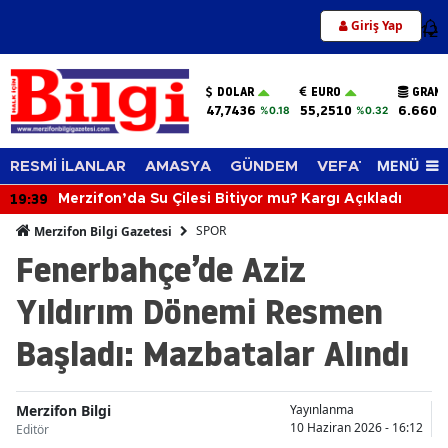
Giriş Yap
12
DOLAR
EURO
GRAM 
47,7436
55,2510
6.660,
%0.18
%0.32
MENÜ
RESMİ İLANLAR
AMASYA
GÜNDEM
VEFAT EDENLER
19:39
Merzifon’da Su Çilesi Bitiyor mu? Kargı Açıkladı
SPOR
Merzifon Bilgi Gazetesi
Fenerbahçe’de Aziz
Yıldırım Dönemi Resmen
Başladı: Mazbatalar Alındı
Merzifon Bilgi
Yayınlanma
10 Haziran 2026 - 16:12
Editör