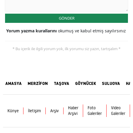
GÖNDER
Yorum yazma kurallarını
okumuş ve kabul etmiş sayılırsınız
* Bu içerik ile ilgili yorum yok, ilk yorumu siz yazın, tartışalım *
AMASYA
MERZİFON
TAŞOVA
GÖYNÜCEK
SULUOVA
HA
Haber
Foto
Video
Künye
İletişim
Arşiv
Arşivi
Galeriler
Galeriler