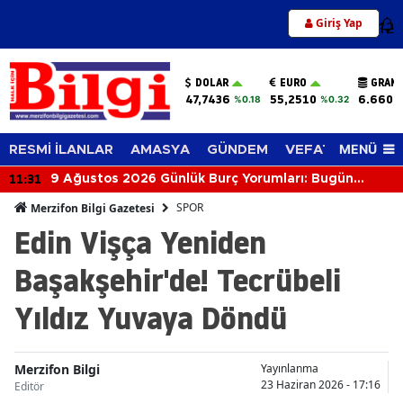
Giriş Yap
12
DOLAR
EURO
GRAM 
47,7436
55,2510
6.660,
%0.18
%0.32
MENÜ
RESMİ İLANLAR
AMASYA
GÜNDEM
VEFAT EDENLER
11:31
9 Ağustos 2026 Günlük Burç Yorumları: Bugün
Gökyüzü Kimi Aşkla, Kimi Parayla Sınayacak?
SPOR
Merzifon Bilgi Gazetesi
Edin Vişça Yeniden
Başakşehir'de! Tecrübeli
Yıldız Yuvaya Döndü
Merzifon Bilgi
Yayınlanma
23 Haziran 2026 - 17:16
Editör