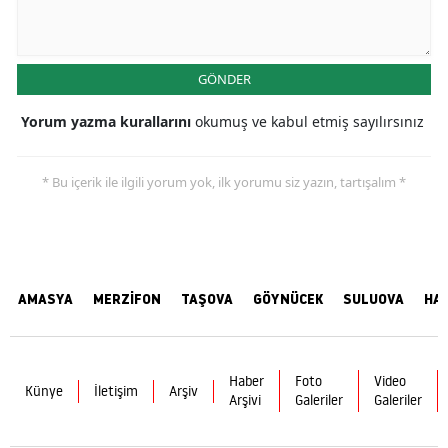
GÖNDER
Yorum yazma kurallarını
okumuş ve kabul etmiş sayılırsınız
* Bu içerik ile ilgili yorum yok, ilk yorumu siz yazın, tartışalım *
AMASYA
MERZİFON
TAŞOVA
GÖYNÜCEK
SULUOVA
HA
Haber
Foto
Video
Künye
İletişim
Arşiv
Arşivi
Galeriler
Galeriler