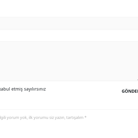
abul etmiş sayılırsınız
GÖNDE
 ilgili yorum yok, ilk yorumu siz yazın, tartışalım *