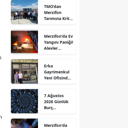
TMO’dan
Edirne
Merzifon
Tarımına Kritik
Elazığ
Ziyaret!
Erzincan
Merzifon'da Ev
Yangını Paniği!
Erzurum
Alevler
Eskişehir
Büyümeden
n
Kontrol Altına
Gaziantep
Erka
Alındı
Gayrimenkul
Giresun
Yeni Ofisinde
Hizmete
Gümüşhane
Başladı!
7 Ağustos
“Gayrimenkul
Hakkari
2026 Günlük
Almak İçin
Burç
Doğru Zaman”
Hatay
Yorumları:
n
Aşkta
Isparta
Merzifon'da
Sürprizler,