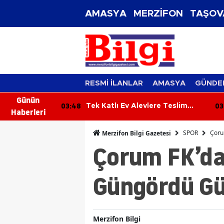
AMASYA
MERZİFON
TAŞOV
RESMİ İLANLAR
AMASYA
GÜNDE
Günün
03:48
03
aca Çarptı:
Tek Katlı Ev Alevlere Teslim
Haberleri
Oldu
SPOR
Çoru
Merzifon Bilgi Gazetesi
Çorum FK’da
Güngördü G
Merzifon Bilgi