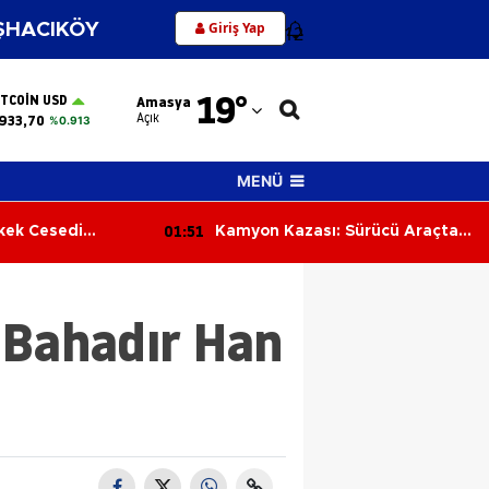
Giriş Yap
HACIKÖY
12
Adana
19
°
ITCOIN USD
Amasya
Adıyaman
Açık
933,70
%0.913
Afyonkarahisar
MENÜ
Ağrı
01:51
kek Cesedi
Kamyon Kazası: Sürücü Araçta
Amasya
Sıkıştı, İtfaiye Kurtardı
Ankara
 Bahadır Han
Antalya
Artvin
Aydın
Balıkesir