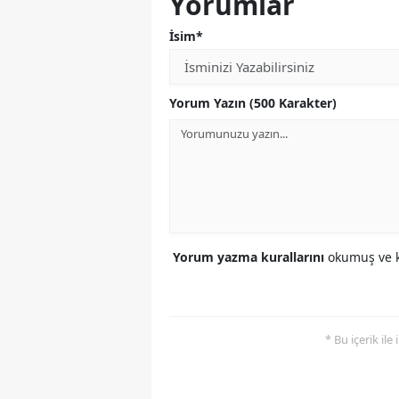
Yorumlar
İsim*
Yorum Yazın (500 Karakter)
Yorum yazma kurallarını
okumuş ve k
* Bu içerik ile