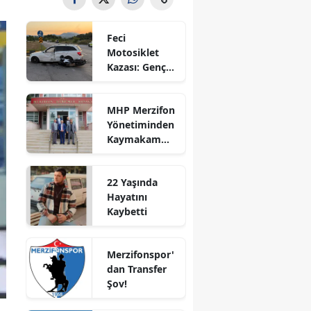
Bilecik
Feci
Bingöl
Motosiklet
Kazası: Genç
Bitlis
Sürücü
Hayatını
Bolu
MHP Merzifon
Kaybetti
Yönetiminden
Burdur
Kaymakam
Ahmet
Bursa
Karaaslan'a
22 Yaşında
Ziyaret
Çanakkale
Hayatını
Kaybetti
Çankırı
Çorum
Merzifonspor'
dan Transfer
Denizli
Şov!
Diyarbakır