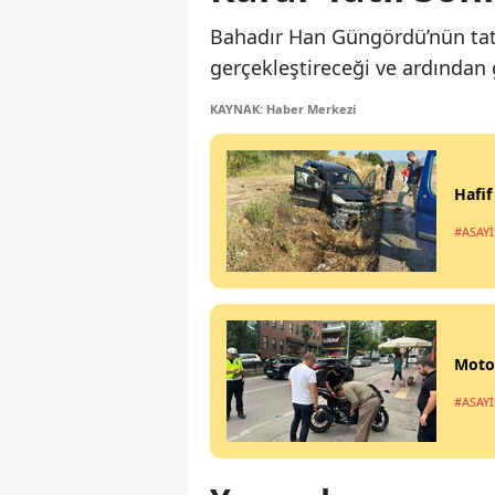
Bahadır Han Güngördü’nün tat
gerçekleştireceği ve ardından g
KAYNAK: Haber Merkezi
Hafif
#ASAYİ
Motos
#ASAYİ