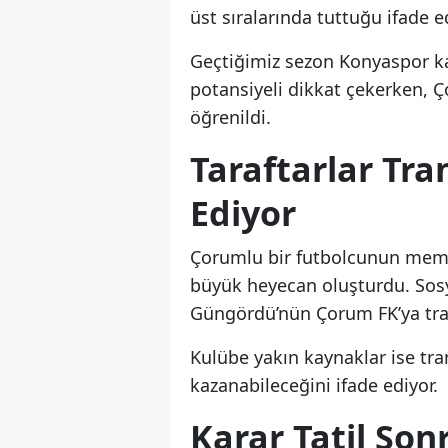
üst sıralarında tuttuğu ifade ed
Geçtiğimiz sezon Konyaspor k
potansiyeli dikkat çekerken, Ç
öğrenildi.
Taraftarlar Tra
Ediyor
Çorumlu bir futbolcunun meml
büyük heyecan oluşturdu. Sosy
Güngördü’nün Çorum FK’ya trans
Kulübe yakın kaynaklar ise tr
kazanabileceğini ifade ediyor.
Karar Tatil Son