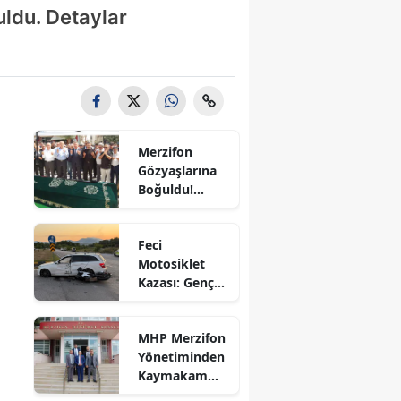
uldu. Detaylar
Bilecik
Bingöl
Bitlis
Bolu
Merzifon
Burdur
Gözyaşlarına
Boğuldu!
Bursa
Sercan
Nevcanoğlu
Çanakkale
Feci
Son
Motosiklet
Yolculuğuna
Çankırı
Kazası: Genç
Uğurlandı
Sürücü
Çorum
Hayatını
MHP Merzifon
Kaybetti
Denizli
Yönetiminden
Kaymakam
Diyarbakır
Ahmet