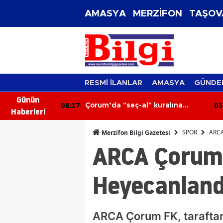
AMASYA
MERZİFON
TAŞOV
RESMİ İLANLAR
AMASYA
GÜNDE
Günün
06:17
05
2 Kişi
Çorum’da "seç-al" kuralına
Haberleri
uymayan pazar esnafının
tezgahı kapatıldı
SPOR
ARCA
Merzifon Bilgi Gazetesi
ARCA Çorum 
Heyecanland
ARCA Çorum FK, taraftarl