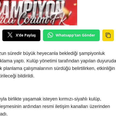
X'de Paylaş
Whatsapp'tan Gönder
zun süredir büyük heyecanla beklediği şampiyonluk
açıklama yaptı. Kulüp yönetimi tarafından yapılan duyuruda
planlama çalışmalarının sürdüğü belirtilirken, etkinliğin
leceği bildirildi.
la birlikte yaşamak isteyen kırmızı-siyahlı kulüp,
eşmesinin ardından resmi iletişim kanalları üzerinden
adı.