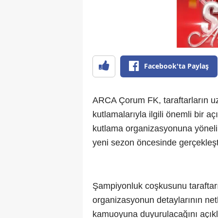
Facebook'ta Paylaş
ARCA Çorum FK, taraftarların u
kutlamalarıyla ilgili önemli bir 
kutlama organizasyonuna yönelik 
yeni sezon öncesinde gerçekleştiri
Şampiyonluk coşkusunu taraftarıy
organizasyonun detaylarının netl
kamuoyuna duyurulacağını açıkl