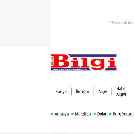
* Bu içerik ile
Haber
Künye
İletişim
Arşiv
Arşivi
#
#
#
#
Amasya
Merzifon
Dolar
Burç Yorum