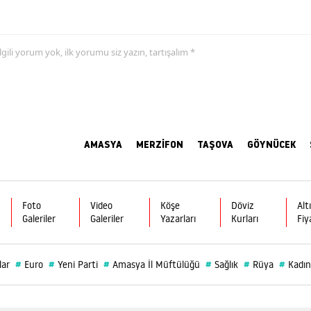
 ilgili yorum yok, ilk yorumu siz yazın, tartışalım *
AMASYA
MERZİFON
TAŞOVA
GÖYNÜCEK
Foto
Video
Köşe
Döviz
Alt
Galeriler
Galeriler
Yazarları
Kurları
Fiy
#
#
#
#
#
#
lar
Euro
Yeni Parti
Amasya İl Müftülüğü
Sağlık
Rüya
Kadın