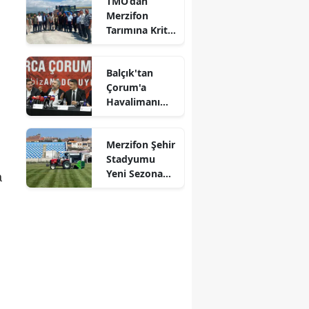
TMO’dan
Alındı
Merzifon
Mersin
Tarımına Kritik
Ziyaret!
İstanbul
Balçık'tan
İzmir
Çorum'a
Havalimanı
Kars
Müjdesi:
"Çalışmalara
Kastamonu
Merzifon Şehir
Başladık"
Stadyumu
Kayseri
Yeni Sezona
a
Hazırlanıyor!
Kırklareli
Kırşehir
Kocaeli
Konya
Kütahya