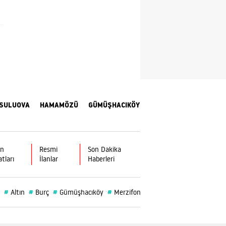
Yalova
Karabük
Kilis
Osmaniye
Düzce
SULUOVA
HAMAMÖZÜ
GÜMÜŞHACIKÖY
ın
Resmi
Son Dakika
atları
İlanlar
Haberleri
#
#
#
#
#
Altın
Burç
Gümüşhacıköy
Merzifon Belediyesi
Alp Kargı