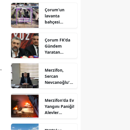
Karaaslan'a
Edirne
Çorum’un
Ziyaret
lavanta
Elazığ
bahçesi
vatandaşların
Erzincan
gözdesi oldu
Çorum FK'da
Erzurum
Gündem
Yaratan
Eskişehir
Açıklamalar
Gaziantep
,
Merzifon,
Sercan
Giresun
Nevcanoğlu'n
u Son
Gümüşhane
Yolculuğuna
Merzifon'da Ev
Uğurluyor
Hakkari
Yangını Paniği!
Alevler
Hatay
Büyümeden
Kontrol Altına
Isparta