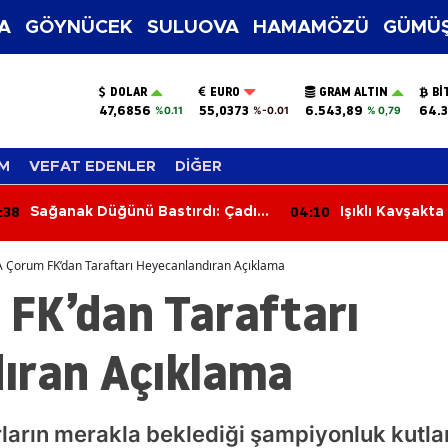
A
GÖYNÜCEK
SULUOVA
HAMAMÖZÜ
GÜMÜŞ
DOLAR
EURO
GRAM ALTIN
BI
47,6856
55,0373
6.543,89
64.3
%0.11
%-0.01
% 0,79
M
VEFAT EDENLER
DİĞER
:38
04:10
Sağanak Düğünü Bastırdı: Çadır
Işıklı Kavşakta 
Davetlilerin Üzerine Çöktü
Yaralandı
 Çorum FK’dan Taraftarı Heyecanlandıran Açıklama
FK’dan Taraftarı
ıran Açıklama
arın merakla beklediği şampiyonluk kutlama