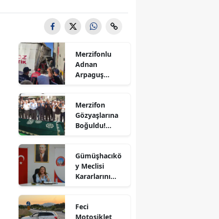
Bilecik
Bingöl
Bitlis
Merzifonlu
Adnan
Bolu
Arpaguş
Çorum'da Feci
Burdur
Kazada
Merzifon
Hayatını
Bursa
Gözyaşlarına
Kaybetti
Boğuldu!
Çanakkale
Sercan
Nevcanoğlu
Çankırı
Gümüşhacıkö
Son
y Meclisi
Yolculuğuna
Çorum
Kararlarını
Uğurlandı
Aldı
Denizli
Feci
Diyarbakır
Motosiklet