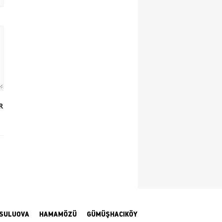
Yozgat
Zonguldak
Aksaray
Bayburt
Karaman
R
Kırıkkale
Batman
Şırnak
Bartın
Ardahan
SULUOVA
HAMAMÖZÜ
GÜMÜŞHACIKÖY
Iğdır