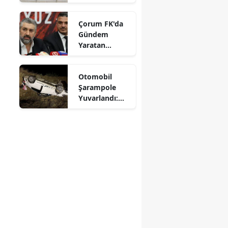
Ahmet
Karaaslan'a
Mersin
Çorum FK'da
Ziyaret
Gündem
İstanbul
Yaratan
Açıklamalar
İzmir
Otomobil
Kars
Şarampole
Kastamonu
Yuvarlandı:
Sürücü
Kayseri
Yaralandı
Kırklareli
Kırşehir
Kocaeli
Konya
Kütahya