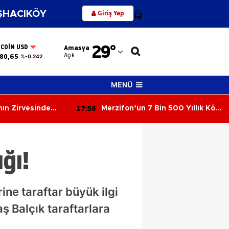
Giriş Yap
HACIKÖY
12
Adana
29
°
TCOIN USD
Amasya
Adıyaman
Açık
80,65
%-0.242
Afyonkarahisar
MENÜ
Ağrı
17:56
ın Zirvesinde
Merzifon’un 7 Bin 500 Yıllık Köyü
Amasya
Ortaya Çıktı!
Ankara
ğı!
Antalya
Artvin
ne taraftar büyük ilgi
Aydın
ş Balçık taraftarlara
Balıkesir