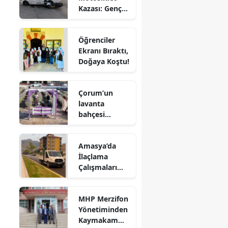
Kazası: Genç
Edirne
Sürücü
Hayatını
Elazığ
Öğrenciler
Kaybetti
Ekranı Bıraktı,
Erzincan
Doğaya Koştu!
Erzurum
Çorum’un
Eskişehir
lavanta
bahçesi
Gaziantep
vatandaşların
gözdesi oldu
Giresun
Amasya’da
İlaçlama
Gümüşhane
Çalışmaları
Aralıksız
Hakkari
Sürüyor
MHP Merzifon
Hatay
Yönetiminden
Kaymakam
Isparta