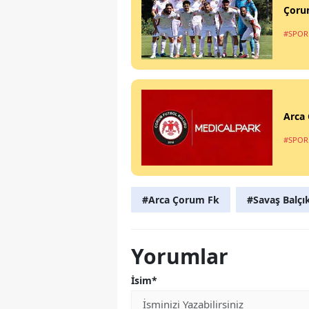
Çorum
#SPOR
Arca 
#SPOR
#Arca Çorum Fk
#Savaş Balçı
Yorumlar
İsim*