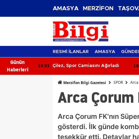
AMASYA
MERZİFON
TAŞOV
RESMİ İLANLAR
AMASYA
GÜNDE
Günün
19:53
18
slek Komitesi
Çilez, Spor Camiasını Ağırladı
Haberleri
 Sorunları
SPOR
Arca
Merzifon Bilgi Gazetesi
Arca Çorum F
Arca Çorum FK'nın Süper 
gösterdi. İlk günde komb
teşekkür etti. Detaylar h