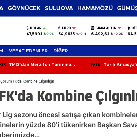
A
GÖYNÜCEK
SULUOVA
HAMAMÖZÜ
GÜMÜŞ
DOLAR
EURO
GRAM ALTIN
BI
47,5991
54,9635
6.492,61
64.5
%0.05
%-0.11
% -0,05
M
VEFAT EDENLER
DİĞER
:35
18:14
TMO’dan Merzifon Tarımına
Tarih Amasya'n
Kritik Ziyaret!
Yazıldı
 Çorum FK'da Kombine Çılgınlığı!
K'da Kombine Çılgınlı
Lig sezonu öncesi satışa çıkan kombineleri
inelerin yüzde 80'i tükenirken Başkan Sava
aberimizde...