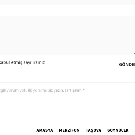
abul etmiş sayılırsınız
GÖNDE
 ilgili yorum yok, ilk yorumu siz yazın, tartışalım *
AMASYA
MERZİFON
TAŞOVA
GÖYNÜCEK