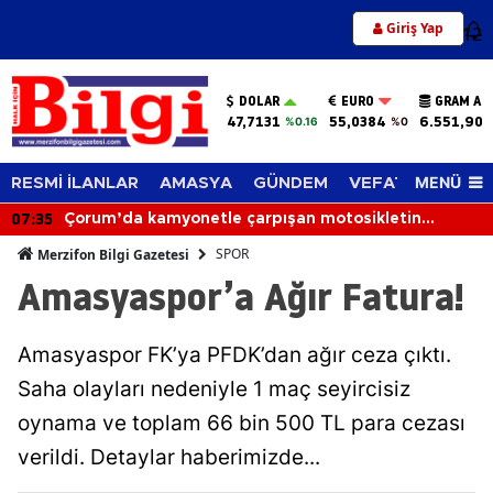
Giriş Yap
12
DOLAR
EURO
GRAM AL
47,7131
55,0384
6.551,90
%0.16
%0
MENÜ
RESMİ İLANLAR
AMASYA
GÜNDEM
VEFAT EDENLER
07:35
Çorum’da kamyonetle çarpışan motosikletin
sürücüsü hayatını kaybetti
SPOR
Merzifon Bilgi Gazetesi
Amasyaspor’a Ağır Fatura!
Amasyaspor FK’ya PFDK’dan ağır ceza çıktı.
Saha olayları nedeniyle 1 maç seyircisiz
oynama ve toplam 66 bin 500 TL para cezası
verildi. Detaylar haberimizde...