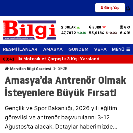
Giriş Yap
12
DOLAR
EURO
GRAM
47,7072
55,0134
6.495
%0.16
%-0.03
MENÜ
RESMİ İLANLAR
AMASYA
GÜNDEM
VEFAT EDENLER
03:41
İki Motosiklet Çarpıştı: 3 Kişi Yaralandı
SPOR
Merzifon Bilgi Gazetesi
Amasya’da Antrenör Olmak
İsteyenlere Büyük Fırsat!
Gençlik ve Spor Bakanlığı, 2026 yılı eğitim
görevlisi ve antrenör başvurularını 3-12
Ağustos'ta alacak. Detaylar haberimizde…