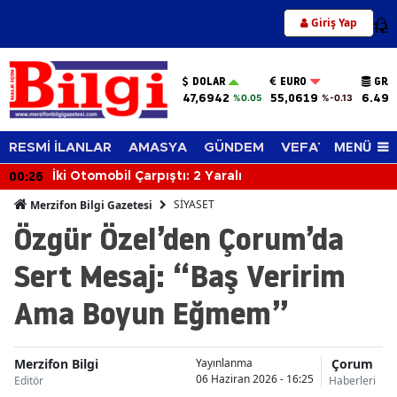
Giriş Yap
12
DOLAR
EURO
GRA
47,6942
55,0619
6.494
%0.05
%-0.13
MENÜ
RESMİ İLANLAR
AMASYA
GÜNDEM
VEFAT EDENLER
00:26
İki Otomobil Çarpıştı: 2 Yaralı
SİYASET
Merzifon Bilgi Gazetesi
Özgür Özel’den Çorum’da
Sert Mesaj: “Baş Veririm
Ama Boyun Eğmem”
Merzifon Bilgi
Çorum
Yayınlanma
06 Haziran 2026 - 16:25
Editör
Haberleri