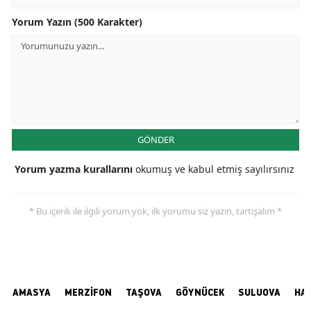
Yorum Yazın (500 Karakter)
GÖNDER
Yorum yazma kurallarını
okumuş ve kabul etmiş sayılırsınız
* Bu içerik ile ilgili yorum yok, ilk yorumu siz yazın, tartışalım *
AMASYA
MERZİFON
TAŞOVA
GÖYNÜCEK
SULUOVA
HA