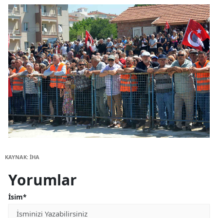
KAYNAK: İHA
Yorumlar
İsim*