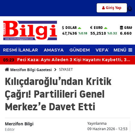
Giriş Yap
12
DOLAR
EURO
GRAM 
47,7436
55,2510
6.660,
%0.18
%0.32
MENÜ
RESMİ İLANLAR
AMASYA
GÜNDEM
VEFAT EDENLER
05:23
Feci Kaza: Aynı Aileden 3 Kişi Hayatını Kaybetti, 3
Kişi Yaralandı
SİYASET
Merzifon Bilgi Gazetesi
Kılıçdaroğlu’ndan Kritik
Çağrı! Partilileri Genel
Merkez’e Davet Etti
Merzifon Bilgi
Yayınlanma
09 Haziran 2026 - 12:53
Editör