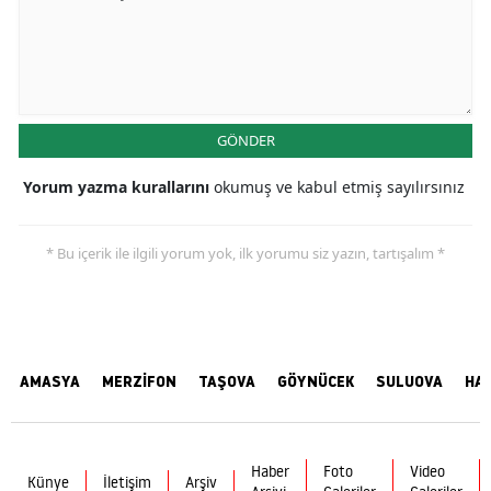
GÖNDER
Yorum yazma kurallarını
okumuş ve kabul etmiş sayılırsınız
* Bu içerik ile ilgili yorum yok, ilk yorumu siz yazın, tartışalım *
AMASYA
MERZİFON
TAŞOVA
GÖYNÜCEK
SULUOVA
HA
Haber
Foto
Video
Künye
İletişim
Arşiv