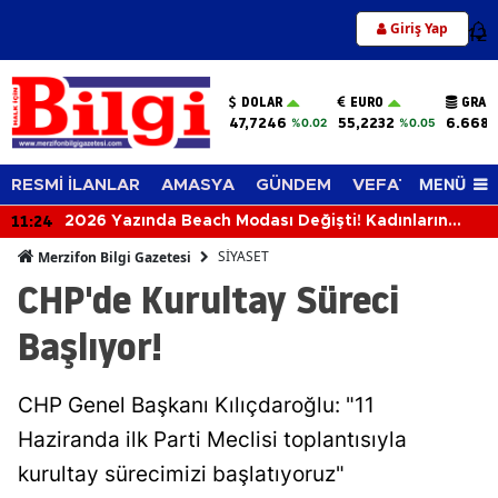
Giriş Yap
12
DOLAR
EURO
GRAM
47,7246
55,2232
6.668,
%0.02
%0.05
MENÜ
RESMİ İLANLAR
AMASYA
GÜNDEM
VEFAT EDENLER
11:24
2026 Yazında Beach Modası Değişti! Kadınların
Plajlarda Tercih Ettiği Trendler Belli Oldu
SİYASET
Merzifon Bilgi Gazetesi
CHP'de Kurultay Süreci
Başlıyor!
CHP Genel Başkanı Kılıçdaroğlu: "11
Haziranda ilk Parti Meclisi toplantısıyla
kurultay sürecimizi başlatıyoruz"