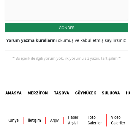
GÖNDER
Yorum yazma kurallarını
okumuş ve kabul etmiş sayılırsınız
* Bu içerik ile ilgili yorum yok, ilk yorumu siz yazın, tartışalım *
AMASYA
MERZİFON
TAŞOVA
GÖYNÜCEK
SULUOVA
HA
Haber
Foto
Video
Künye
İletişim
Arşiv
Arşivi
Galeriler
Galeriler