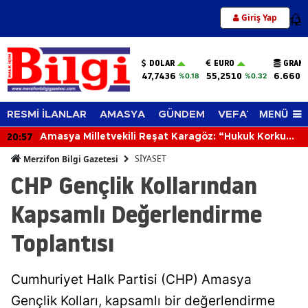
Giriş Yap
12
DOLAR
EURO
GRAM 
47,7436
55,2510
6.660,
%0.18
%0.32
MENÜ
RESMİ İLANLAR
AMASYA
GÜNDEM
VEFAT EDENLER
20:57
Amasya Milletvekili Reşat Karagöz: “Hukuk Korku
Üretmemeli!”
SİYASET
Merzifon Bilgi Gazetesi
CHP Gençlik Kollarından
Kapsamlı Değerlendirme
Toplantısı
Cumhuriyet Halk Partisi (CHP) Amasya
Gençlik Kolları, kapsamlı bir değerlendirme