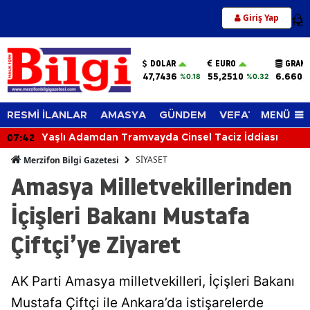
Giriş Yap
12
DOLAR
EURO
GRAM 
47,7436
55,2510
6.660,
%0.18
%0.32
MENÜ
RESMİ İLANLAR
AMASYA
GÜNDEM
VEFAT EDENLER
07:42
Yaşlı Adamdan Tramvayda Cinsel Taciz İddiası
SİYASET
Merzifon Bilgi Gazetesi
Amasya Milletvekillerinden
İçişleri Bakanı Mustafa
Çiftçi’ye Ziyaret
AK Parti Amasya milletvekilleri, İçişleri Bakanı
Mustafa Çiftçi ile Ankara’da istişarelerde