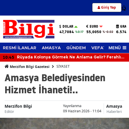
Giriş Yap
12
DOLAR
EURO
GRAM
47,7084
55,0050
6.574,
%0.17
%-0.02
MENÜ
RESMİ İLANLAR
AMASYA
GÜNDEM
VEFAT EDENLER
10:45
Rüyada Kolonya Görmek Ne Anlama Gelir? Ferahlık
ve Güzel Haber Kapıda!
SİYASET
Merzifon Bilgi Gazetesi
Amasya Belediyesinden
Hizmet İhaneti!..
Merzifon Bilgi
Amasya
Yayınlanma
09 Haziran 2026 - 11:04
Editör
Haberleri