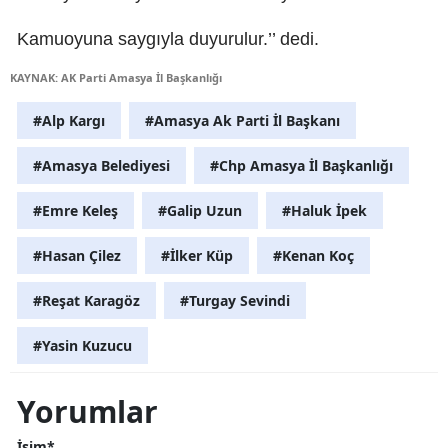
Kamuoyuna saygıyla duyurulur.’’ dedi.
KAYNAK: AK Parti Amasya İl Başkanlığı
#Alp Kargı
#Amasya Ak Parti İl Başkanı
#Amasya Belediyesi
#Chp Amasya İl Başkanlığı
#Emre Keleş
#Galip Uzun
#Haluk İpek
#Hasan Çilez
#İlker Küp
#Kenan Koç
#Reşat Karagöz
#Turgay Sevindi
#Yasin Kuzucu
Yorumlar
İsim*