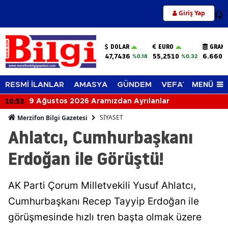
Giriş Yap
12
DOLAR
EURO
GRAM 
47,7436
55,2510
6.660,
%0.18
%0.32
MENÜ
RESMİ İLANLAR
AMASYA
GÜNDEM
VEFAT EDENLER
10:53
9 Ağustos 2026 Aramızdan Ayrılanlar
SİYASET
Merzifon Bilgi Gazetesi
Ahlatcı, Cumhurbaşkanı
Erdoğan ile Görüştü!
AK Parti Çorum Milletvekili Yusuf Ahlatcı,
Cumhurbaşkanı Recep Tayyip Erdoğan ile
görüşmesinde hızlı tren başta olmak üzere