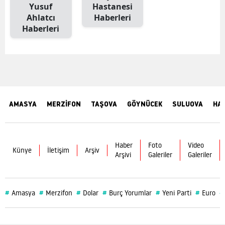
Yusuf
Hastanesi
Ahlatcı
Haberleri
Haberleri
AMASYA
MERZİFON
TAŞOVA
GÖYNÜCEK
SULUOVA
HA
Haber
Foto
Video
Künye
İletişim
Arşiv
Arşivi
Galeriler
Galeriler
#
#
#
#
#
#
#
Amasya
Merzifon
Dolar
Burç Yorumlar
Yeni Parti
Euro