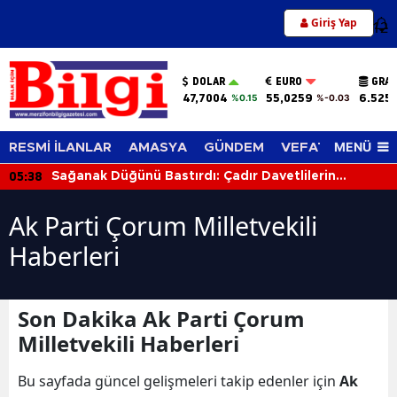
Giriş Yap
12
DOLAR
EURO
GRAM
47,7004
55,0259
6.525
%0.15
%-0.03
MENÜ
RESMİ İLANLAR
AMASYA
GÜNDEM
VEFAT EDENLER
05:38
Sağanak Düğünü Bastırdı: Çadır Davetlilerin
Üzerine Çöktü
Ak Parti Çorum Milletvekili
Haberleri
Son Dakika Ak Parti Çorum
Milletvekili Haberleri
Bu sayfada güncel gelişmeleri takip edenler için
Ak