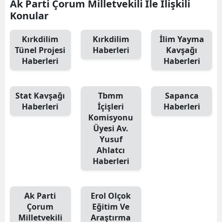
Ak Parti Çorum Milletvekili İle İlişkili
Konular
Kırkdilim
Kırkdilim
İlim Yayma
Tünel Projesi
Haberleri
Kavşağı
Haberleri
Haberleri
Stat Kavşağı
Tbmm
Sapanca
Haberleri
İçişleri
Haberleri
Komisyonu
Üyesi Av.
Yusuf
Ahlatcı
Haberleri
Ak Parti
Erol Olçok
Çorum
Eğitim Ve
Milletvekili
Araştırma