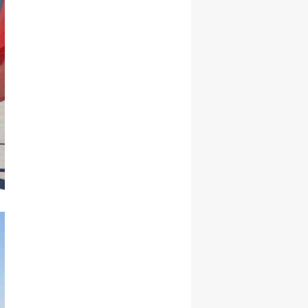
Yalova
Karabük
Kilis
Osmaniye
Düzce