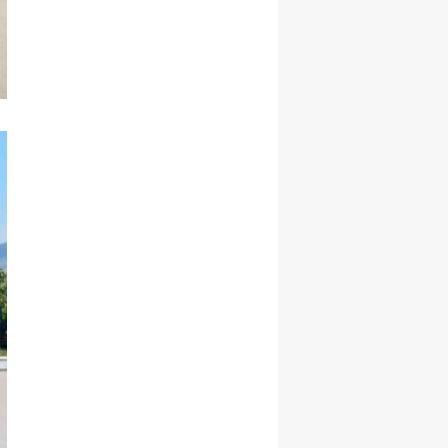
Malatya
Manisa
Kahramanmaraş
Mardin
Muğla
Muş
Nevşehir
Niğde
Ordu
Rize
Sakarya