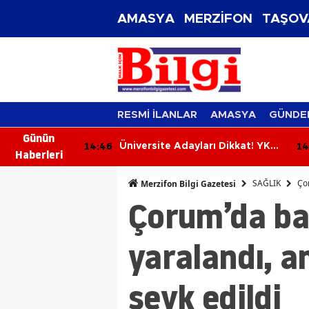
AMASYA
MERZİFON
TAŞOV
RESMİ İLANLAR
AMASYA
GÜNDE
Günün
14:07
13
ı Dikkat! YKS
Keleş’ten UMKE’ye Ziyaret!
Haberleri
ın Son Gün
SAĞLIK
Ço
Merzifon Bilgi Gazetesi
Çorum’da ba
yaralandı, a
sevk edildi