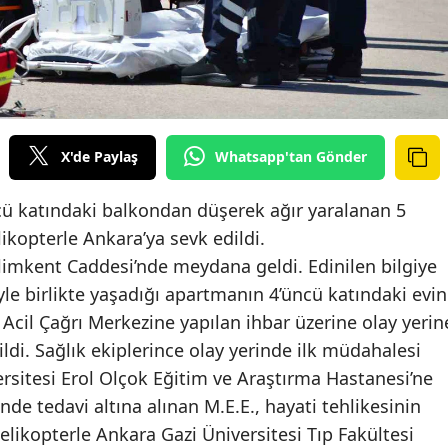
X'de Paylaş
Whatsapp'tan Gönder
ü katındaki balkondan düşerek ağır yaralanan 5
ikopterle Ankara’ya sevk edildi.
limkent Caddesi’nde meydana geldi. Edinilen bilgiye
iyle birlikte yaşadığı apartmanın 4’üncü katındaki evin
cil Çağrı Merkezine yapılan ihbar üzerine olay yerin
dildi. Sağlık ekiplerince olay yerinde ilk müdahalesi
versitesi Erol Olçok Eğitim ve Araştırma Hastanesi’ne
nde tedavi altına alınan M.E.E., hayati tehlikesinin
likopterle Ankara Gazi Üniversitesi Tıp Fakültesi