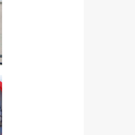
Yozgat
Zonguldak
Aksaray
Bayburt
Karaman
Kırıkkale
Batman
Şırnak
Bartın
Ardahan
Iğdır