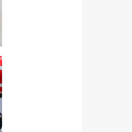
Samsun
Siirt
Sinop
Sivas
Tekirdağ
Tokat
Trabzon
Tunceli
Şanlıurfa
Uşak
Van