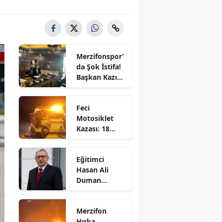
Bilecik
Bingöl
Bitlis
Merzifonspor’
da Şok İstifa!
Bolu
Başkan Kazım
Gül Görevi
Burdur
Bıraktı
Feci
Bursa
Motosiklet
Kazası: 18
Çanakkale
Yaşındaki
Genç Hayatını
Çankırı
Eğitimci
Kaybetti
Hasan Ali
Çorum
Duman
Hayatını
Denizli
Kaybetti!
Merzifon
Diyarbakır
Hırka