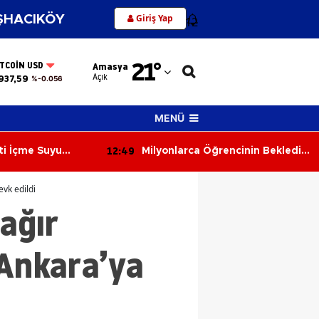
Giriş Yap
HACIKÖY
12
Adana
21
°
ITCOIN USD
Amasya
Adıyaman
Açık
937,59
%-0.056
Afyonkarahisar
MENÜ
Ağrı
12:10
rencinin Beklediği
Davulcu Eymen’in Hayalini
Amasya
Gerçekleştirdi!
Ankara
vk edildi
ağır
Antalya
Artvin
 Ankara’ya
Aydın
Balıkesir