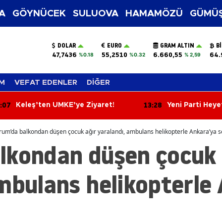
A
GÖYNÜCEK
SULUOVA
HAMAMÖZÜ
GÜMÜŞ
DOLAR
EURO
GRAM ALTIN
B
47,7436
55,2510
6.660,55
64.
%0.18
%0.32
% 2,59
M
VEFAT EDENLER
DİĞER
:28
12:49
Yeni Parti Heyeti İçme Suyu
Milyonlarca Öğ
Projesini İnceledi!
Af Çıktı!
rum’da balkondan düşen çocuk ağır yaralandı, ambulans helikopterle Ankara’ya se
lkondan düşen çocuk 
mbulans helikopterle