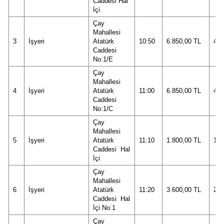
Caddesi Hal
İçi
Çay
Mahallesi
3
İşyeri
Atatürk
10:50
6.850,00 TL
45.
Caddesi
No:1/E
Çay
Mahallesi
4
İşyeri
Atatürk
11:00
6.850,00 TL
45.
Caddesi
No:1/C
Çay
Mahallesi
5
İşyeri
Atatürk
11:10
1.800,00 TL
12.
Caddesi Hal
İçi
Çay
Mahallesi
6
İşyeri
Atatürk
11:20
3.600,00 TL
24.
Caddesi Hal
İçi No:1
Çay