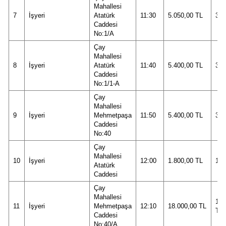
Mahallesi
7
İşyeri
Atatürk
11:30
5.050,00 TL
33.
Caddesi
No:1/A
Çay
Mahallesi
8
İşyeri
Atatürk
11:40
5.400,00 TL
36.
Caddesi
No:1/1-A
Çay
Mahallesi
9
İşyeri
Mehmetpaşa
11:50
5.400,00 TL
36.
Caddesi
No:40
Çay
Mahallesi
10
İşyeri
12:00
1.800,00 TL
12.
Atatürk
Caddesi
Çay
Mahallesi
120
11
İşyeri
Mehmetpaşa
12:10
18.000,00 TL
TL
Caddesi
No:40/A