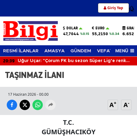
Giriş Yap
12
DOLAR
EURO
GRAM
47,7044
55,2150
6.652,
%0.15
%0.34
MENÜ
RESMİ İLANLAR
AMASYA
GÜNDEM
VEFAT EDENLER
20:39
Uğur Uçar: "Çorum FK bu sezon Süper Lig’e renk
katacak"
TAŞINMAZ İLANI
17 Haziran 2026 - 00.00
+
-
A
A
T.C.
GÜMÜŞHACIKÖY