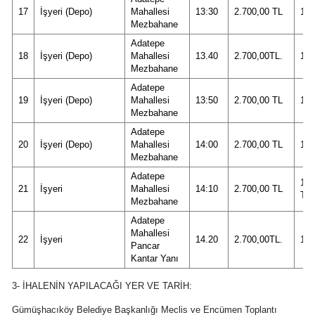
17
İşyeri (Depo)
Mahallesi
13:30
2.700,00 TL
18.
Mezbahane
Adatepe
18
İşyeri (Depo)
Mahallesi
13.40
2.700,00TL.
18.
Mezbahane
Adatepe
19
İşyeri (Depo)
Mahallesi
13:50
2.700,00 TL
18.
Mezbahane
Adatepe
20
İşyeri (Depo)
Mahallesi
14:00
2.700,00 TL
18.
Mezbahane
Adatepe
18.
21
İşyeri
Mahallesi
14:10
2.700,00 TL
TL
Mezbahane
Adatepe
Mahallesi
22
İşyeri
14.20
2.700,00TL.
18.
Pancar
Kantar Yanı
3- İHALENİN YAPILACAĞI YER VE TARİH:
Gümüşhacıköy Belediye Başkanlığı Meclis ve Encümen Toplantı