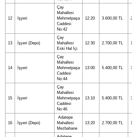
Çay
Mahallesi
12
İşyeri
Mehmetpaşa
12:20
3.600,00 TL
24.
Caddesi
No:42
Çay
13
İşyeri (Depo)
Mahallesi
12:30
2.700,00 TL
18.
Eski Hal İçi
Çay
Mahallesi
14
İşyeri
Mehmetpaşa
13:00
5.400,00 TL
36.
Caddesi
No:44
Çay
Mahallesi
15
İşyeri
Mehmetpaşa
13:10
5.400,00 TL
36.
Caddesi
No:46
Adatepe
16
İşyeri (Depo)
Mahallesi
13:20
2.700,00 TL
18.
Mezbahane
Adatepe