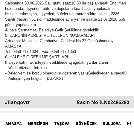
Salonunda 30.06.2026 Salı günü saat:10.30 da başlanılarak Encümen
huzurunda; İşyerleri, büfe ve depoların kira ihalesi yapılacaktır.
İsteklisi çıkmayan; İşyerleri, büfeler ve kantarın kira ihalesi; 2886
Sayılı Yasanın 51 nci maddesince aynı yer ve saatte 21.07.2026 Salı
günü yapılacaktır.
4-İhale Şartnamesi Belediye Gelir Şefliğinde görülebilir.
5-İDARENİN ADRESİ VE TELEFON NUMARALARI
Artıkabat Mahallesi Cumhuriyet Caddesi No:27 Gümüşhacıköy-
AMASYA
Tel: 0358-717-1004 Fax: 0358-717-1353
6-İHALEYE GİREBİLME ŞARTLARI:
İhaleye katılmak isteyen isteklilerde aşağıdaki şartlar aranır:
--Nüfus cüzdanı fotokopisi.
--Belediyemize borcu olmadığını gösteren yazı.(Belediyeden alınacak)
--Yerleşim yeri belgesi. (ADNKS)
#ilangovtr
Basın No ILN02486280
AMASYA
MERZİFON
TAŞOVA
GÖYNÜCEK
SULUOVA
HA