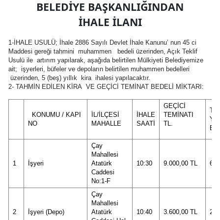
BELEDİYE BAŞKANLIĞINDAN
İHALE İLANI
1-İHALE USULÜ; İhale 2886 Sayılı Devlet İhale Kanunu’ nun 45 ci
Maddesi gereği tahmini muhammen bedeli üzerinden, Açık Teklif
Usulü ile artırım yapılarak, aşağıda belirtilen Mülkiyeti Belediyemize
ait; işyerleri, büfeler ve depoların belirtilen muhammen bedelleri
üzerinden, 5 (beş) yıllık kira ihalesi yapılacaktır.
2- TAHMİN EDİLEN KİRA VE GEÇİCİ TEMİNAT BEDELİ MİKTARI:
GEÇİCİ
TA
KONUMU / KAPI
İL/İLÇESİ
İHALE
TEMİNATI
YIL
NO
MAHALLE
SAATİ
TL.
BED
Çay
Mahallesi
1
İşyeri
Atatürk
10:30
9.000,00 TL
60.
Caddesi
No:1-F
Çay
Mahallesi
2
İşyeri (Depo)
Atatürk
10:40
3.600,00 TL
24.