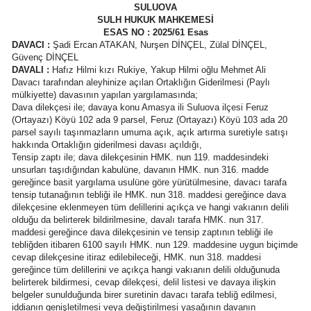
SULUOVA
SULH HUKUK MAHKEMESİ
ESAS NO : 2025/61 Esas
DAVACI :
Şadi Ercan ATAKAN, Nurşen DİNÇEL, Zülal DİNÇEL,
Güvenç DİNÇEL
DAVALI :
Hafız Hilmi kızı Rukiye, Yakup Hilmi oğlu Mehmet Ali
Davacı tarafından aleyhinize açılan Ortaklığın Giderilmesi (Paylı
mülkiyette) davasının yapılan yargılamasında;
Dava dilekçesi ile; davaya konu Amasya ili Suluova ilçesi Feruz
(Ortayazı) Köyü 102 ada 9 parsel, Feruz (Ortayazı) Köyü 103 ada 20
parsel sayılı taşınmazların umuma açık, açık artırma suretiyle satışı
hakkında Ortaklığın giderilmesi davası açıldığı,
Tensip zaptı ile; dava dilekçesinin HMK. nun 119. maddesindeki
unsurları taşıdığından kabulüne, davanın HMK. nun 316. madde
gereğince basit yargılama usulüne göre yürütülmesine, davacı tarafa
tensip tutanağının tebliği ile HMK. nun 318. maddesi gereğince dava
dilekçesine eklenmeyen tüm delillerini açıkça ve hangi vakıanın delili
olduğu da belirterek bildirilmesine, davalı tarafa HMK. nun 317.
maddesi gereğince dava dilekçesinin ve tensip zaptının tebliği ile
tebliğden itibaren 6100 sayılı HMK. nun 129. maddesine uygun biçimde
cevap dilekçesine itiraz edilebileceği, HMK. nun 318. maddesi
gereğince tüm delillerini ve açıkça hangi vakıanın delili olduğunuda
belirterek bildirmesi, cevap dilekçesi, delil listesi ve davaya ilişkin
belgeler sunulduğunda birer suretinin davacı tarafa tebliğ edilmesi,
iddianın genişletilmesi veya değiştirilmesi yasağının davanın