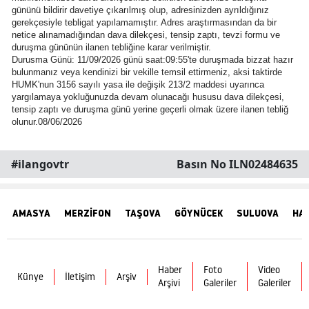
gününü bildirir davetiye çıkarılmış olup, adresinizden ayrıldığınız
gerekçesiyle tebligat yapılamamıştır. Adres araştırmasından da bir
netice alınamadığından dava dilekçesi, tensip zaptı, tevzi formu ve
duruşma gününün ilanen tebliğine karar verilmiştir.
Durusma Günü: 11/09/2026 günü saat:09:55'te duruşmada bizzat hazır
bulunmanız veya kendinizi bir vekille temsil ettirmeniz, aksi taktirde
HUMK'nun 3156 sayılı yasa ile değişik 213/2 maddesi uyarınca
yargılamaya yokluğunuzda devam olunacağı hususu dava dilekçesi,
tensip zaptı ve duruşma günü yerine geçerli olmak üzere ilanen tebliğ
olunur.08/06/2026
#ilangovtr
Basın No ILN02484635
AMASYA
MERZİFON
TAŞOVA
GÖYNÜCEK
SULUOVA
HA
Haber
Foto
Video
Künye
İletişim
Arşiv
Arşivi
Galeriler
Galeriler