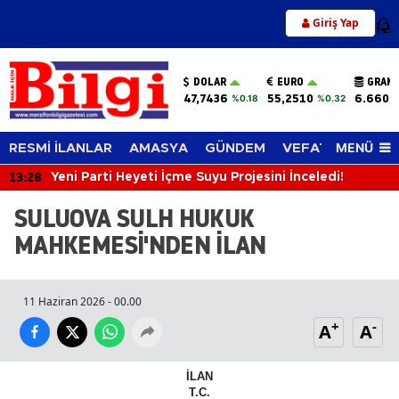
Giriş Yap
12
DOLAR
EURO
GRAM 
47,7436
55,2510
6.660,
%0.18
%0.32
MENÜ
RESMİ İLANLAR
AMASYA
GÜNDEM
VEFAT EDENLER
13:28
Yeni Parti Heyeti İçme Suyu Projesini İnceledi!
SULUOVA SULH HUKUK
MAHKEMESİ'NDEN İLAN
11 Haziran 2026 - 00.00
+
-
A
A
İLAN
T.C.