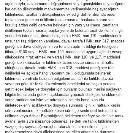
açılmasıyla, savunmanın değiştirilmesi veya genişletilmesi yasağının
ise cevap dilekçesinin mahkememize verilmesiyle başlayacağının
bildirilmesi, tarafların dilekçelerinde eklediği deliller dışında resen
toplanması gereken delillerin toplanmasına, başkaca kurum ve
kuruluşlardan celbi gereken belgeler için yazı yazılması, tarafların
delillerinin toplanmasına, başka yerlerde bulunan taraf delillerinin ilgili
yerlerden istenmesi, dava dilekçesinin HMK. nun 119. maddesindeki
unsurları taşıdığından kabulüne, davalı tarafa HMK. nun 317. maddesi
gereğince dava dilekçesinin ve tensip zaptının tebliği ile tebliğden
itibaren 6100 sayılı HMK. nun 129. maddesine uygun biçimde cevap
dilekçesine itiraz etmek ve varsa HMK. nun 116. ve 117. maddeleri
gereğince ilk itirazlarını bildirmek üzere cevap süresinin 2 hafta
olduğunun, davalı tarafa HMK. nun 318. maddesi gereğince tüm
delillerini ve açıkça hangi vakıanın delili olduğunuda belirterek
bildirmesi ve elinde bulunan belgelerin asılları ile birlikte davacı
sayısına göre bir fazla düzenlenmiş örneklerini ve başka yerden
getirtilecek belge ve dosyalar için bunların bulunabilmesini sağlayan
bilgiler konusunda gerekli açıklamalar yaparak dilekçesine eklemesi,
varsa tanıklarının isim ve adreslerini belirtip hangi konuda
dinleteceklerini açıklayarak dosyaya sunması için iki haftalık kesin
süre verilmesine, iki haftalık kesin süre içersinde delil listesi ibraz
edilmez veya Adalet Bakanlığınca belirlenen tarifeye ve delil ve tanık
avansı aynı süre içersinde ödenmez ise delil ve tanık bildirmekten
vazgeçmiş sayılacağının işbu tutanak ile ihtar edilmesi için
mahkememizce dava dilekçesinde belirtilen adresinize duruşma