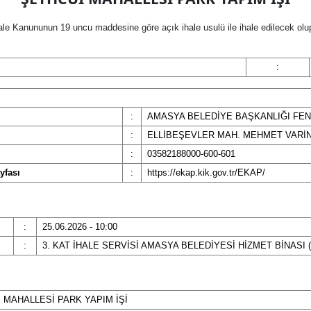
le Kanununun 19 uncu maddesine göre açık ihale usulü ile ihale edilecek olup
:
:
AMASYA BELEDİYE BAŞKANLIĞI FEN
:
ELLİBEŞEVLER MAH. MEHMET VARİN
:
03582188000-600-601
yfası
:
https://ekap.kik.gov.tr/EKAP/
:
25.06.2026 - 10:00
:
3. KAT İHALE SERVİSİ AMASYA BELEDİYESİ HİZMET BİNASI (
 MAHALLESİ PARK YAPIM İŞİ