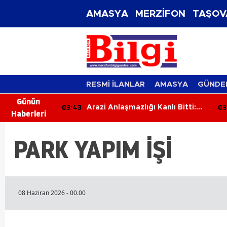
AMASYA
MERZİFON
TAŞOV
RESMİ İLANLAR
AMASYA
GÜNDE
Günün
03:43
03
mobilde 1 Kişi
Arazi Anlaşmazlığı Kanlı Bitti:
Haberleri
Yengesini Tüfekle Vurarak
Öldürdü
PARK YAPIM İŞİ
08 Haziran 2026 - 00.00