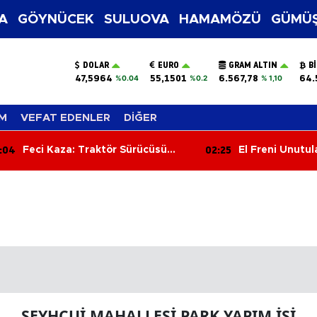
A
GÖYNÜCEK
SULUOVA
HAMAMÖZÜ
GÜMÜŞ
DOLAR
EURO
GRAM ALTIN
B
47,5964
55,1501
6.567,78
64.
%0.04
%0.2
% 1,10
M
VEFAT EDENLER
DİĞER
:04
02:25
Feci Kaza: Traktör Sürücüsü
El Freni Unutu
Hayatını Kaybetti
Dehşet Saçtı: 4
ŞEYHCUİ MAHALLESİ PARK YAPIM İŞİ