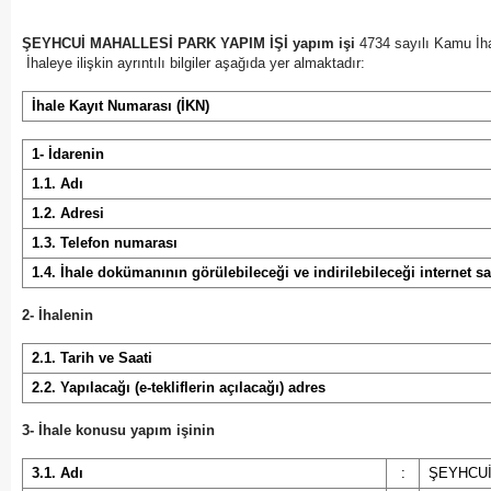
ŞEYHCUİ MAHALLESİ PARK YAPIM İŞİ yapım işi
4734 sayılı Kamu İha
İhaleye ilişkin ayrıntılı bilgiler aşağıda yer almaktadır:
İhale Kayıt Numarası (İKN)
1- İdarenin
1.1. Adı
1.2. Adresi
1.3. Telefon numarası
1.4. İhale dokümanının görülebileceği ve indirilebileceği internet sa
2- İhalenin
2.1. Tarih ve Saati
2.2. Yapılacağı (e-tekliflerin açılacağı) adres
3- İhale konusu yapım işinin
3.1. Adı
:
ŞEYHCUİ