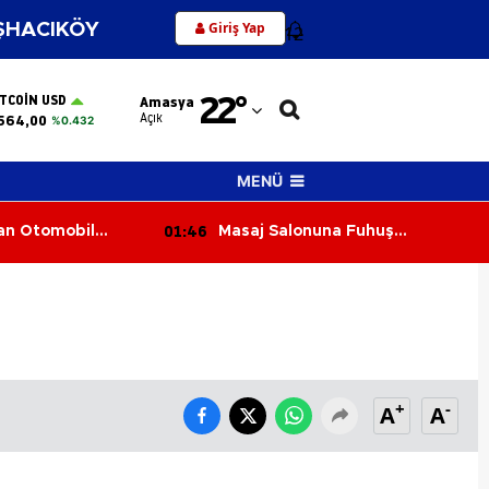
Giriş Yap
HACIKÖY
12
Adana
22
°
ITCOIN USD
Amasya
Adıyaman
Açık
564,00
%0.432
Afyonkarahisar
MENÜ
Ağrı
01:46
lan Otomobil
Masaj Salonuna Fuhuş
Amasya
 Yaralı
Operasyonu: 3 Şüpheli Adliyeye
Sevk Edildi
Ankara
Antalya
Artvin
+
-
A
A
Aydın
Balıkesir