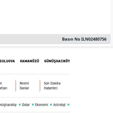
Malatya
Manisa
Kahramanmaraş
Basın No ILN02480756
Mardin
Muğla
Muş
SULUOVA
HAMAMÖZÜ
GÜMÜŞHACIKÖY
Nevşehir
Niğde
ın
Resmi
Son Dakika
atları
İlanlar
Haberleri
Ordu
Rize
#
#
#
#
#
müşhacıköy
Dolar
Ekonomi
Astroloji
Amasya İl Müftülüğü
Sağ
Sakarya