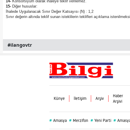
14-
Konsorsiyum olarak ihaleye teklif verilemez.
15-
Diğer hususlar:
İhalede Uygulanacak Sınır Değer Katsayısı (N) : 1,2
Sınır değerin altında teklif sunan isteklilerin teklifleri açıklama istenilmeks
#ilangovtr
Haber
Künye
İletişim
Arşiv
Arşivi
#
#
#
#
Amasya
Merzifon
Yeni Parti
Amasya 