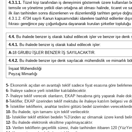
4.3.1.1.
Tüzel kişi tarafından iş deneyimini göstermek üzere kullanılan be
temsile ve yönetime yetkili olan ortağına ait olması halinde, ticaret ve
ilk ilan tarihinden sonra düzenlenen ve düzenlendiği tarihten geriye doğr
4.3.1.2. 4734 sayılı Kanun kapsamındaki idarelere taahhüt edilenler dışın
fıkrası gereğince pay çoğunluğuna dayanarak kurulan şirketler topluluğu il
4.4.
Bu ihalede benzer iş olarak kabul edilecek işler ve benzer işe denk
4.4.1.
Bu ihalede benzer iş olarak kabul edilecek işler:
A-
18 GRUBU İŞLER BENZER İŞ SAYILACAKTIR.
4.4.2.
Bu ihalede benzer işe denk sayılacak mühendislik ve mimarlık böl
İnşaat Mühendisliği
Peyzaj Mimarlığı
5-
Ekonomik açıdan en avantajlı teklif sadece fiyat esasına göre belirlenec
6-
İhaleye sadece yerli istekliler katılabilecektir.
7-
İhaleye teklif verecek olanların, EKAP hesabına giriş yaparak ihale dok
8-
Teklifler, EKAP üzerinden teklif mektubu ile ihaleye katılım belgesi ve d
9-
İstekliler tekliflerini, anahtar teslimi götürü bedel üzerinden verecekler
10-
Bu ihalede, işin tamamı için teklif verilecektir.
11-
İstekliler teklif ettikleri bedelin %3’ünden az olmamak üzere kendi belir
12-
Bu ihalede elektronik eksiltme yapılmayacaktır.
13-
Verilen tekliflerin geçerlilik süresi, ihale tarihinden itibaren 120 (YüzY