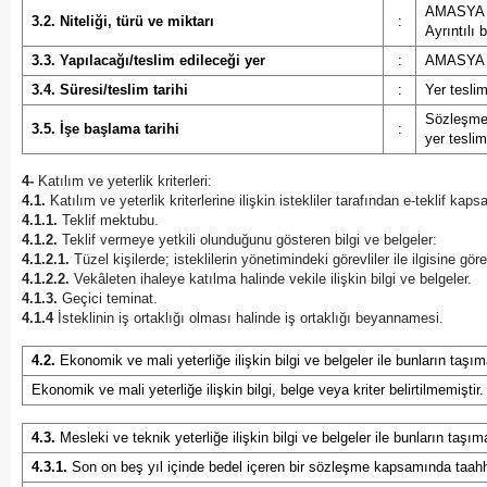
AMASYA 
3.2. Niteliği, türü ve miktarı
:
Ayrıntılı 
3.3. Yapılacağı/teslim edileceği yer
:
AMASYA 
3.4. Süresi/teslim tarihi
:
Yer tesli
Sözleşmen
3.5. İşe başlama tarihi
:
yer teslim
4-
Katılım ve yeterlik kriterleri:
4.1.
Katılım ve yeterlik kriterlerine ilişkin istekliler tarafından e-teklif ka
4.1.1.
Teklif mektubu.
4.1.2.
Teklif vermeye yetkili olunduğunu gösteren bilgi ve belgeler:
4.1.2.1.
Tüzel kişilerde; isteklilerin yönetimindeki görevliler ile ilgisine gör
4.1.2.2.
Vekâleten ihaleye katılma halinde vekile ilişkin bilgi ve belgeler.
4.1.3.
Geçici teminat.
4.1.4
İsteklinin iş ortaklığı olması halinde iş ortaklığı beyannamesi.
4.2.
Ekonomik ve mali yeterliğe ilişkin bilgi ve belgeler ile bunların taşım
Ekonomik ve mali yeterliğe ilişkin bilgi, belge veya kriter belirtilmemiştir.
4.3.
Mesleki ve teknik yeterliğe ilişkin bilgi ve belgeler ile bunların taşım
4.3.1.
Son on beş yıl içinde bedel içeren bir sözleşme kapsamında taahhü