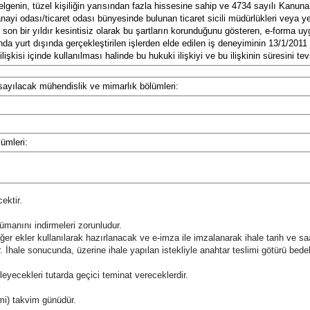
lgenin, tüzel kişiliğin yarısından fazla hissesine sahip ve 4734 sayılı Kanun
 sanayi odası/ticaret odası bünyesinde bulunan ticaret sicili müdürlükleri vey
u son bir yıldır kesintisiz olarak bu şartların korunduğunu gösteren, e-forma u
da yurt dışında gerçekleştirilen işlerden elde edilen iş deneyiminin 13/1/2011
işkisi içinde kullanılması halinde bu hukuki ilişkiyi ve bu ilişkinin süresini t
 sayılacak mühendislik ve mimarlık bölümleri:
ümleri:
ektir.
ümanını indirmeleri zorunludur.
iğer ekler kullanılarak hazırlanacak ve e-imza ile imzalanarak ihale tarih ve 
dir. İhale sonucunda, üzerine ihale yapılan istekliyle anahtar teslimi götürü be
leyecekleri tutarda geçici teminat vereceklerdir.
irmi) takvim günüdür.