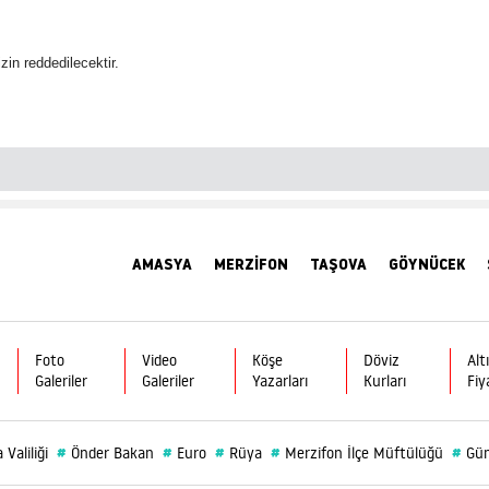
izin reddedilecektir.
AMASYA
MERZİFON
TAŞOVA
GÖYNÜCEK
Foto
Video
Köşe
Döviz
Alt
Galeriler
Galeriler
Yazarları
Kurları
Fiy
#
#
#
#
#
Valiliği
Önder Bakan
Euro
Rüya
Merzifon İlçe Müftülüğü
Gü