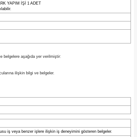
RK YAPIM İŞİ 1 ADET
Edirne
abilir.
Elazığ
Erzincan
Erzurum
 ve belgelere aşağıda yer verilmiştir:
Eskişehir
Gaziantep
ularına ilişkin bilgi ve belgeler.
Giresun
Gümüşhane
Hakkari
Hatay
u iş veya benzer işlere ilişkin iş deneyimini gösteren belgeler.
Isparta