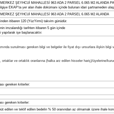
MERKEZ ŞEYHCUİ MAHALLESİ 963 ADA 2 PARSEL 6.065 M2 ALANDA PA
bilgiye EKAP’ta yer alan ihale dokümanı içinde bulunan idari şartnameden ulaşıl
MERKEZ ŞEYHCUİ MAHALLESİ 963 ADA 2 PARSEL 6.065 M2 ALANDA
minden itibaren 120 (YüzYirmi) takvim günüdür.
in imzalandığı tarihten itibaren 5 gün içinde
i yapılarak işe başlanacaktır.
psamında sunulması gereken bilgi ve belgeler ile fiyat dışı unsurlara ilişkin bilgi
e, ortaklar ve ortaklık oranlarına (halka arz edilen hisseler hariç)/üyelerine/kuruc
ası gereken kriterler:
ası gereken kriterler:
t edilen ve teklif edilen bedelin % 50 oranından az olmamak üzere ihale konus