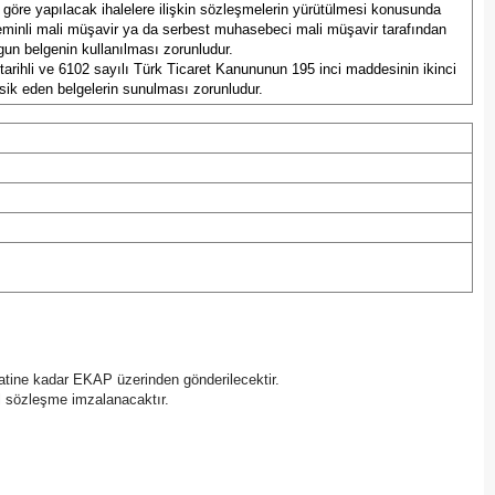
a göre yapılacak ihalelere ilişkin sözleşmelerin yürütülmesi konusunda
Mersin
a yeminli mali müşavir ya da serbest muhasebeci mali müşavir tarafından
ygun belgenin kullanılması zorunludur.
 tarihli ve 6102 sayılı Türk Ticaret Kanununun 195 inci maddesinin ikinci
İstanbul
evsik eden belgelerin sunulması zorunludur.
İzmir
Kars
Kastamonu
Kayseri
Kırklareli
Kırşehir
saatine kadar EKAP üzerinden gönderilecektir.
Kocaeli
del sözleşme imzalanacaktır.
Konya
Kütahya