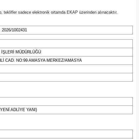
Bilecik
, teklifler sadece elektronik ortamda EKAP üzerinden alınacaktır.
Bingöl
2026/1002431
Bitlis
Bolu
 İŞLERİ MÜDÜRLÜĞÜ
Burdur
Lİ CAD. NO:99 AMASYA MERKEZ/AMASYA
Bursa
Çanakkale
Çankırı
Çorum
YENİ ADLİYE YANI)
Denizli
Diyarbakır