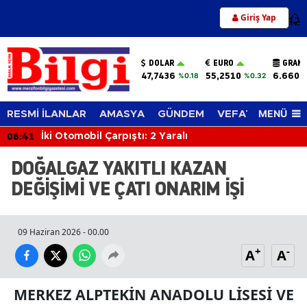
Giriş Yap
12
DOLAR
EURO
GRAM 
47,7436
55,2510
6.660,
%0.18
%0.32
MENÜ
RESMİ İLANLAR
AMASYA
GÜNDEM
VEFAT EDENLER
06:41
İki Otomobil Çarpıştı: 2 Yaralı
DOĞALGAZ YAKITLI KAZAN
DEĞİŞİMİ VE ÇATI ONARIM İŞİ
09 Haziran 2026 - 00.00
+
-
A
A
MERKEZ ALPTEKİN ANADOLU LİSESİ VE