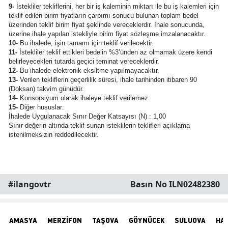
9-
İstekliler tekliflerini, her bir iş kaleminin miktarı ile bu iş kalemleri için
teklif edilen birim fiyatların çarpımı sonucu bulunan toplam bedel
üzerinden teklif birim fiyat şeklinde vereceklerdir. İhale sonucunda,
üzerine ihale yapılan istekliyle birim fiyat sözleşme imzalanacaktır.
10-
Bu ihalede, işin tamamı için teklif verilecektir.
11-
İstekliler teklif ettikleri bedelin %3’ünden az olmamak üzere kendi
belirleyecekleri tutarda geçici teminat vereceklerdir.
12-
Bu ihalede elektronik eksiltme yapılmayacaktır.
13-
Verilen tekliflerin geçerlilik süresi, ihale tarihinden itibaren 90
(Doksan) takvim günüdür.
14-
Konsorsiyum olarak ihaleye teklif verilemez.
15-
Diğer hususlar:
İhalede Uygulanacak Sınır Değer Katsayısı (N) : 1,00
Sınır değerin altında teklif sunan isteklilerin teklifleri açıklama
istenilmeksizin reddedilecektir.
#ilangovtr
Basın No ILN02482380
AMASYA
MERZİFON
TAŞOVA
GÖYNÜCEK
SULUOVA
HA