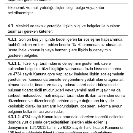
Ekonomik ve mali yeterliğe ilişkin bilgi, belge veya kriter
belirtilmemiştir.
4.3.
Mesleki ve teknik yeterliğe ilişkin bilgi ve belgeler ile bunların
taşıması gereken kriterler:
4.3.1.
Son on beş yıl içinde bedel içeren bir sözleşme kapsamında
taahhüt edilen ve teklif edilen bedelin % 70 oranından az olmamak
üzere ihale konusu iş veya benzer işlere ilişkin iş deneyimini
gösteren belgeler.
4.3.1.1.
Tüzel kişi tarafından iş deneyimini göstermek üzere
kullanılan belgenin, tüzel kişiliğin yarısından fazla hissesine sahip
ve 4734 sayılı Kanuna göre yapılacak ihalelere ilişkin sözleşmelerin
yürütülmesi konusunda temsile ve yönetime yetkili olan ortağına ait
olması halinde, ticaret ve sanayi odası/ticaret odası bünyesinde
bulunan ticaret sicili müdürlükleri veya yeminli mali müşavir ya da
serbest muhasebeci mali müşavir tarafından ilk ilan tarihinden sonra
düzenlenen ve düzenlendiği tarihten geriye doğru son bir yıldır
kesintisiz olarak bu şartların korunduğunu gösteren, e-forma uygun
belgenin kullanılması zorunludur.
4.3.1.2.
4734 sayılı Kanun kapsamındaki idarelere taahhüt edilenler
dışında yurt dışında gerçekleştirilen işlerden elde edilen iş
deneyiminin 13/1/2011 tarihli ve 6102 sayılı Türk Ticaret Kanununun
195 inci maddesinin ikinci fıkrası gereğince pay çoğunluğuna