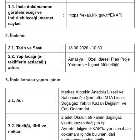
1.4. İhale dokümanının
görülebileceği ve
:
https://ekap.kik.gov.tr/EKAP/
indirilebileceği internet
sayfası
2- İhalenin
2.1. Tarih ve Saati
:
18.06.2026 - 10:30
2.2. Yapılacağı (e-
Amasya İl Özel İdaresi Plan Proje
tekliflerin açılacağı)
:
Yatırım ve İnşaat Müdürlüğü
adres
3- İhale konusu yapım işinin
Merkez Alptekin Anadolu Lisesi ve
Sabuncuoğlu Şerefettin MTA Lisesi
3.1. Adı
:
Doğalgaz Yakıtlı Kazan Değişimi ve
Çatı Onarım İşi
2 adet Okulun 69 kalem doğalgaz
yakıtlı kazan değişim işi
3.2. Niteliği, türü ve
:
Ayrıntılı bilgiye EKAP’ta yer alan ihale
miktarı
dokümanı içinde bulunan idari
şartnameden ulaşılabilir.