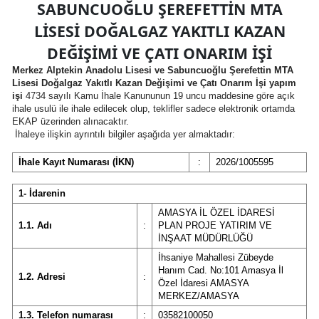
SABUNCUOĞLU ŞEREFETTİN MTA
LİSESİ DOĞALGAZ YAKITLI KAZAN
DEĞİŞİMİ VE ÇATI ONARIM İŞİ
Merkez Alptekin Anadolu Lisesi ve Sabuncuoğlu Şerefettin MTA
Lisesi Doğalgaz Yakıtlı Kazan Değişimi ve Çatı Onarım İşi yapım
işi
4734 sayılı Kamu İhale Kanununun 19 uncu maddesine göre açık
ihale usulü ile ihale edilecek olup, teklifler sadece elektronik ortamda
EKAP üzerinden alınacaktır.
İhaleye ilişkin ayrıntılı bilgiler aşağıda yer almaktadır:
İhale Kayıt Numarası (İKN)
:
2026/1005595
1- İdarenin
AMASYA İL ÖZEL İDARESİ
1.1. Adı
:
PLAN PROJE YATIRIM VE
İNŞAAT MÜDÜRLÜĞÜ
İhsaniye Mahallesi Zübeyde
Hanım Cad. No:101 Amasya İl
1.2. Adresi
:
Özel İdaresi AMASYA
MERKEZ/AMASYA
1.3. Telefon numarası
:
03582100050