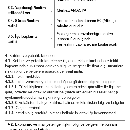
3.3. Yapılacağı/teslim
:
Merkez/AMASYA
edileceği yer
3.4. Süresi/teslim
Yer tesliminden itibaren 60 (Altmış)
:
tarihi
takvim günüdür.
Sözleşmenin imzalandığı tarihten
3.5. İşe başlama
:
itibaren 5 gün içinde
tarihi
yer teslimi yapılarak işe başlanacaktır.
4-
Katılım ve yeterlik kriterleri:
4.1.
Katılım ve yeterlik kriterlerine ilişkin istekliler tarafından e-teklif
kapsamında sunulması gereken bilgi ve belgeler ile fiyat dışı unsurlara
ilişkin bilgi ve belgelere aşağıda yer verilmiştir:
4.1.1.
Teklif mektubu.
4.1.2.
Teklif vermeye yetkili olunduğunu gösteren bilgi ve belgeler:
4.1.2.1.
Tüzel kişilerde; isteklilerin yönetimindeki görevliler ile ilgisine
göre, ortaklar ve ortaklık oranlarına (halka arz edilen hisseler hariç)/
üyelerine/kurucularına ilişkin bilgi ve belgeler.
4.1.2.2
. Vekâleten ihaleye katılma halinde vekile ilişkin bilgi ve belgeler.
4.1.3.
Geçici teminat.
4.1.4
İsteklinin iş ortaklığı olması halinde iş ortaklığı beyannamesi.
4.2.
Ekonomik ve mali yeterliğe ilişkin bilgi ve belgeler ile bunların
taşıması gereken kriterler: