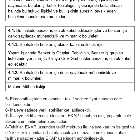
dayanarak kurulan şirketler topluluğu ilişkisi içinde kullanılması
halinde bu hukuki ilişkiyi ve bu ilişkinin süresini tevsik eden
belgelerin sunulması zorunludur.
4.4.
Bu ihalede benzer iş olarak kabul edilecek işler ve benzer işe
denk sayılacak mühendislik ve mimarlık bölümleri:
4.4.1.
Bu ihalede benzer iş olarak kabul edilecek işler:
Yapım İşlerinde Benzer İş Grupları Tebliğinin, Benzer iş grupları
listesinde yer alan; C/II veya C/IV Grubu işler benzer iş olarak kabul
edilecektir.
4.4.2.
Bu ihalede benzer işe denk sayılacak mühendislik ve
mimarlık bölümleri:
Makine Mühendisliği
5-
Ekonomik açıdan en avantajlı teklif sadece fiyat esasına göre
belirlenecektir.
6-
İhaleye sadece yerli istekliler katılabilecektir.
7-
İhaleye teklif verecek olanların, EKAP hesabına giriş yaparak ihale
dokümanını indirmeleri zorunludur.
8-
Teklifler, EKAP üzerinden teklif mektubu ile ihaleye katılım belgesi ve
diğer ekler kullanılarak hazırlanacak ve e-imza ile imzalanarak ihale
tarih ve saatine kadar EKAP üzerinden gönderilecektir.