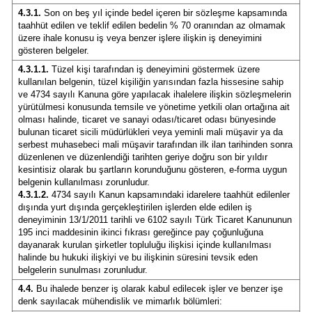
4.3.1.
Son on beş yıl içinde bedel içeren bir sözleşme kapsamında
taahhüt edilen ve teklif edilen bedelin % 70 oranından az olmamak
üzere ihale konusu iş veya benzer işlere ilişkin iş deneyimini
gösteren belgeler.
4.3.1.1.
Tüzel kişi tarafından iş deneyimini göstermek üzere
kullanılan belgenin, tüzel kişiliğin yarısından fazla hissesine sahip
ve 4734 sayılı Kanuna göre yapılacak ihalelere ilişkin sözleşmelerin
yürütülmesi konusunda temsile ve yönetime yetkili olan ortağına ait
olması halinde, ticaret ve sanayi odası/ticaret odası bünyesinde
bulunan ticaret sicili müdürlükleri veya yeminli mali müşavir ya da
serbest muhasebeci mali müşavir tarafından ilk ilan tarihinden sonra
düzenlenen ve düzenlendiği tarihten geriye doğru son bir yıldır
kesintisiz olarak bu şartların korunduğunu gösteren, e-forma uygun
belgenin kullanılması zorunludur.
4.3.1.2.
4734 sayılı Kanun kapsamındaki idarelere taahhüt edilenler
dışında yurt dışında gerçekleştirilen işlerden elde edilen iş
deneyiminin 13/1/2011 tarihli ve 6102 sayılı Türk Ticaret Kanununun
195 inci maddesinin ikinci fıkrası gereğince pay çoğunluğuna
dayanarak kurulan şirketler topluluğu ilişkisi içinde kullanılması
halinde bu hukuki ilişkiyi ve bu ilişkinin süresini tevsik eden
belgelerin sunulması zorunludur.
4.4.
Bu ihalede benzer iş olarak kabul edilecek işler ve benzer işe
denk sayılacak mühendislik ve mimarlık bölümleri: