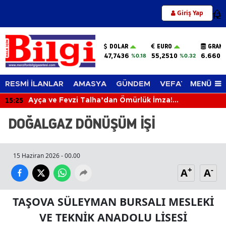
Giriş Yap
12
DOLAR
EURO
GRAM 
47,7436
55,2510
6.660,
%0.18
%0.32
MENÜ
RESMİ İLANLAR
AMASYA
GÜNDEM
VEFAT EDENLER
15:25
Ayça ve Fevzi Talha’dan Ömürlük İmza!
Mutluluklarına Sevenleri Ortak Oldu
DOĞALGAZ DÖNÜŞÜM İŞİ
15 Haziran 2026 - 00.00
+
-
A
A
TAŞOVA SÜLEYMAN BURSALI MESLEKİ
VE TEKNİK ANADOLU LİSESİ