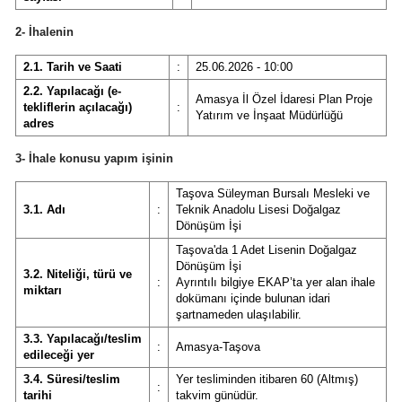
2- İhalenin
2.1. Tarih ve Saati
:
25.06.2026 - 10:00
2.2. Yapılacağı (e-
Amasya İl Özel İdaresi Plan Proje
tekliflerin açılacağı)
:
Yatırım ve İnşaat Müdürlüğü
adres
3- İhale konusu yapım işinin
Taşova Süleyman Bursalı Mesleki ve
3.1. Adı
:
Teknik Anadolu Lisesi Doğalgaz
Dönüşüm İşi
Taşova'da 1 Adet Lisenin Doğalgaz
Dönüşüm İşi
3.2. Niteliği, türü ve
:
Ayrıntılı bilgiye EKAP’ta yer alan ihale
miktarı
dokümanı içinde bulunan idari
şartnameden ulaşılabilir.
3.3. Yapılacağı/teslim
:
Amasya-Taşova
edileceği yer
3.4. Süresi/teslim
Yer tesliminden itibaren 60 (Altmış)
:
tarihi
takvim günüdür.