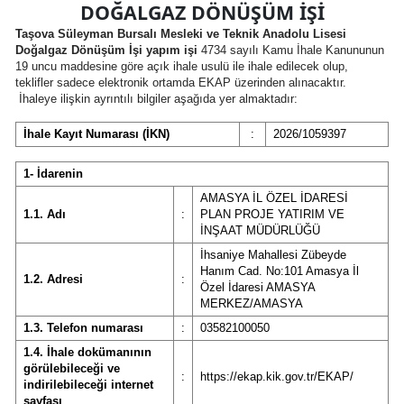
DOĞALGAZ DÖNÜŞÜM İŞİ
Taşova Süleyman Bursalı Mesleki ve Teknik Anadolu Lisesi
Doğalgaz Dönüşüm İşi yapım işi
4734 sayılı Kamu İhale Kanununun
19 uncu maddesine göre açık ihale usulü ile ihale edilecek olup,
teklifler sadece elektronik ortamda EKAP üzerinden alınacaktır.
İhaleye ilişkin ayrıntılı bilgiler aşağıda yer almaktadır:
İhale Kayıt Numarası (İKN)
:
2026/1059397
1- İdarenin
AMASYA İL ÖZEL İDARESİ
1.1. Adı
:
PLAN PROJE YATIRIM VE
İNŞAAT MÜDÜRLÜĞÜ
İhsaniye Mahallesi Zübeyde
Hanım Cad. No:101 Amasya İl
1.2. Adresi
:
Özel İdaresi AMASYA
MERKEZ/AMASYA
1.3. Telefon numarası
:
03582100050
1.4. İhale dokümanının
görülebileceği ve
:
https://ekap.kik.gov.tr/EKAP/
indirilebileceği internet
sayfası