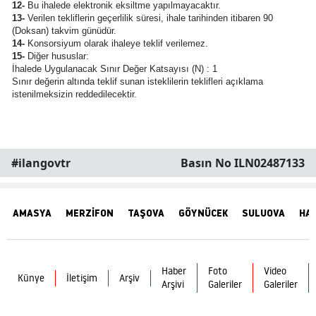
12-
Bu ihalede elektronik eksiltme yapılmayacaktır.
13-
Verilen tekliflerin geçerlilik süresi, ihale tarihinden itibaren 90
(Doksan) takvim günüdür.
14-
Konsorsiyum olarak ihaleye teklif verilemez.
15-
Diğer hususlar:
İhalede Uygulanacak Sınır Değer Katsayısı (N) : 1
Sınır değerin altında teklif sunan isteklilerin teklifleri açıklama
istenilmeksizin reddedilecektir.
#ilangovtr
Basın No ILN02487133
AMASYA
MERZİFON
TAŞOVA
GÖYNÜCEK
SULUOVA
HA
Haber
Foto
Video
Künye
İletişim
Arşiv
Arşivi
Galeriler
Galeriler