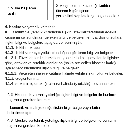
Sözleşmenin imzalandığı tarihten
3.5. İşe başlama
:
itibaren 5 gün içinde
tarihi
yer teslimi yapılarak işe başlanacaktır.
4-
Katılım ve yeterlik kriterleri:
4.1.
Katılım ve yeterlik kriterlerine ilişkin istekliler tarafından e-teklif
kapsamında sunulması gereken bilgi ve belgeler ile fiyat dışı unsurlara
ilişkin bilgi ve belgelere aşağıda yer verilmiştir:
4.1.1.
Teklif mektubu.
4.1.2
. Teklif vermeye yetkili olunduğunu gösteren bilgi ve belgeler:
4.1.2.1.
Tüzel kişilerde; isteklilerin yönetimindeki görevliler ile ilgisine
göre, ortaklar ve ortaklık oranlarına (halka arz edilen hisseler hariç)/
üyelerine/kurucularına ilişkin bilgi ve belgeler.
4.1.2.2.
Vekâleten ihaleye katılma halinde vekile ilişkin bilgi ve belgeler.
4.1.3.
Geçici teminat.
4.1.4
İsteklinin iş ortaklığı olması halinde iş ortaklığı beyannamesi.
4.2.
Ekonomik ve mali yeterliğe ilişkin bilgi ve belgeler ile bunların
taşıması gereken kriterler:
Ekonomik ve mali yeterliğe ilişkin bilgi, belge veya kriter
belirtilmemiştir.
4.3.
Mesleki ve teknik yeterliğe ilişkin bilgi ve belgeler ile bunların
taşıması gereken kriterler: