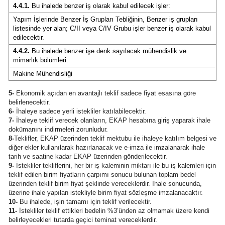
4.4.1.
Bu ihalede benzer iş olarak kabul edilecek işler:
Yapım İşlerinde Benzer İş Grupları Tebliğinin, Benzer iş grupları
listesinde yer alan; C/II veya C/IV Grubu işler benzer iş olarak kabul
edilecektir.
4.4.2.
Bu ihalede benzer işe denk sayılacak mühendislik ve
mimarlık bölümleri:
Makine Mühendisliği
5-
Ekonomik açıdan en avantajlı teklif sadece fiyat esasına göre
belirlenecektir.
6-
İhaleye sadece yerli istekliler katılabilecektir.
7-
İhaleye teklif verecek olanların, EKAP hesabına giriş yaparak ihale
dokümanını indirmeleri zorunludur.
8-
Teklifler, EKAP üzerinden teklif mektubu ile ihaleye katılım belgesi ve
diğer ekler kullanılarak hazırlanacak ve e-imza ile imzalanarak ihale
tarih ve saatine kadar EKAP üzerinden gönderilecektir.
9-
İstekliler tekliflerini, her bir iş kaleminin miktarı ile bu iş kalemleri için
teklif edilen birim fiyatların çarpımı sonucu bulunan toplam bedel
üzerinden teklif birim fiyat şeklinde vereceklerdir. İhale sonucunda,
üzerine ihale yapılan istekliyle birim fiyat sözleşme imzalanacaktır.
10-
Bu ihalede, işin tamamı için teklif verilecektir.
11-
İstekliler teklif ettikleri bedelin %3’ünden az olmamak üzere kendi
belirleyecekleri tutarda geçici teminat vereceklerdir.