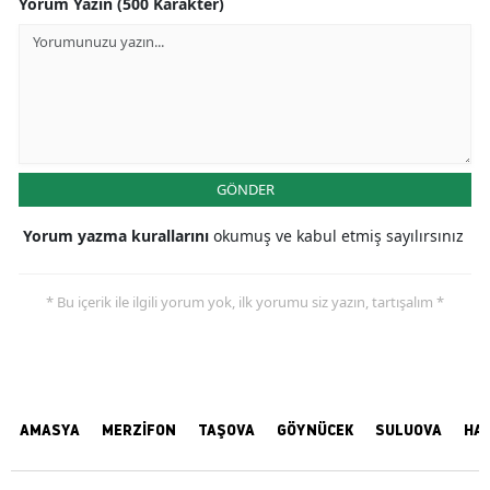
Yorum Yazın (500 Karakter)
GÖNDER
Yorum yazma kurallarını
okumuş ve kabul etmiş sayılırsınız
* Bu içerik ile ilgili yorum yok, ilk yorumu siz yazın, tartışalım *
AMASYA
MERZİFON
TAŞOVA
GÖYNÜCEK
SULUOVA
HA