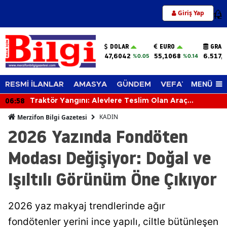
Giriş Yap
12
DOLAR
EURO
GRAM
47,6042
55,1068
6.517,
%0.05
%0.14
MENÜ
RESMİ İLANLAR
AMASYA
GÜNDEM
VEFAT EDENLER
06:58
Traktör Yangını: Alevlere Teslim Olan Araç
Kullanılamaz Hale Geldi
KADIN
Merzifon Bilgi Gazetesi
2026 Yazında Fondöten
Modası Değişiyor: Doğal ve
Işıltılı Görünüm Öne Çıkıyor
2026 yaz makyaj trendlerinde ağır
fondötenler yerini ince yapılı, ciltle bütünleşen