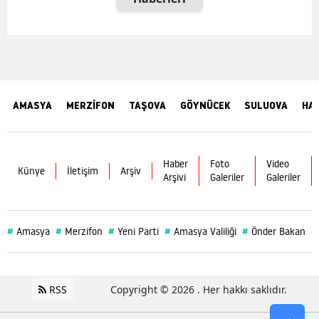
AMASYA
MERZİFON
TAŞOVA
GÖYNÜCEK
SULUOVA
HA
Haber
Foto
Video
Künye
İletişim
Arşiv
Arşivi
Galeriler
Galeriler
#
#
#
#
#
#
Amasya
Merzifon
Yeni Parti
Amasya Valiliği
Önder Bakan
RSS
Copyright © 2026 . Her hakkı saklıdır.