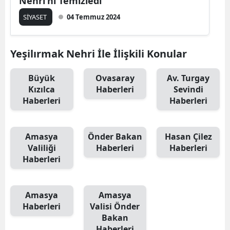
Nehri'ni Temizledi
SİYASET
04 Temmuz 2024
Yeşilırmak Nehri İle İlişkili Konular
Büyük
Ovasaray
Av. Turgay
Kızılca
Haberleri
Sevindi
Haberleri
Haberleri
Amasya
Önder Bakan
Hasan Çilez
Valiliği
Haberleri
Haberleri
Haberleri
Amasya
Amasya
Haberleri
Valisi Önder
Bakan
Haberleri