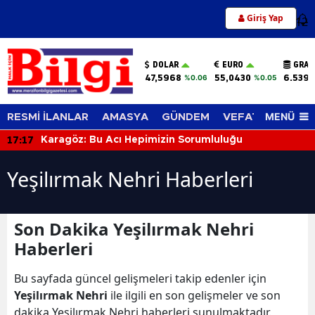
Giriş Yap
12
DOLAR
EURO
GRAM
47,5968
55,0430
6.539,
%0.06
%0.05
MENÜ
RESMİ İLANLAR
AMASYA
GÜNDEM
VEFAT EDENLER
17:17
Karagöz: Bu Acı Hepimizin Sorumluluğu
Yeşilırmak Nehri Haberleri
Son Dakika Yeşilırmak Nehri
Haberleri
Bu sayfada güncel gelişmeleri takip edenler için
Yeşilırmak Nehri
ile ilgili en son gelişmeler ve son
dakika Yeşilırmak Nehri haberleri sunulmaktadır.