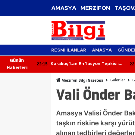
AMASYA
MERZİFON
TAŞOV
RESMİ İLANLAR
AMASYA
GÜNDE
Günün
22:36
21
yon Tepkisi:
Merzifon’un Kur’an Bülbülleri
Haberleri
yor, Üretici
Belli Oldu!
Galeriler
G
Merzifon Bilgi Gazetesi
Vali Önder 
Amasya Valisi Önder Baka
taşkın riskine karşı yürüt
alınan tedbirleri değerl