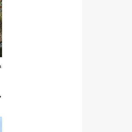
Yalova
Karabük
Kilis
Osmaniye
Düzce
a