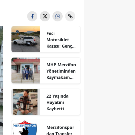
Bilecik
Bingöl
Bitlis
Feci
Motosiklet
Bolu
Kazası: Genç
Sürücü
Burdur
Hayatını
MHP Merzifon
Kaybetti
Bursa
Yönetiminden
Kaymakam
Çanakkale
Ahmet
Karaaslan'a
Çankırı
22 Yaşında
Ziyaret
Hayatını
Çorum
Kaybetti
Denizli
Merzifonspor'
Diyarbakır
dan Transfer