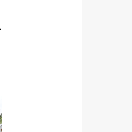
Yozgat
Zonguldak
Aksaray
Bayburt
Karaman
Kırıkkale
Batman
Şırnak
Bartın
Ardahan
Iğdır