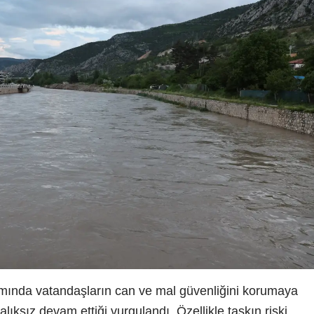
amında vatandaşların can ve mal güvenliğini korumaya
alıksız devam ettiği vurgulandı. Özellikle taşkın riski