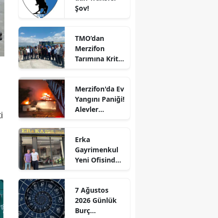
Şov!
Edirne
Elazığ
TMO’dan
Merzifon
Erzincan
Tarımına Kritik
Ziyaret!
Erzurum
Merzifon'da Ev
Eskişehir
Yangını Paniği!
Alevler
Gaziantep
i
Büyümeden
Kontrol Altına
Giresun
Erka
Alındı
Gayrimenkul
Gümüşhane
Yeni Ofisinde
Hizmete
Hakkari
Başladı!
7 Ağustos
“Gayrimenkul
Hatay
2026 Günlük
Almak İçin
Burç
Doğru Zaman”
Isparta