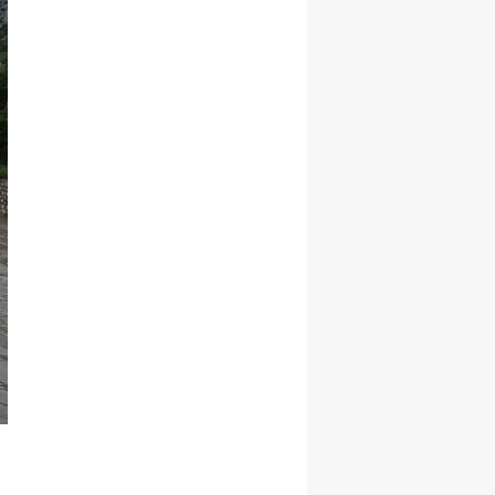
Samsun
Siirt
Sinop
Sivas
Tekirdağ
Tokat
Trabzon
Tunceli
Şanlıurfa
Uşak
Van