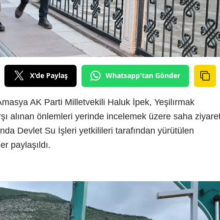
X'de Paylaş
Whatsapp'tan Gönder
masya AK Parti Milletvekili Haluk İpek, Yeşilırmak
arşı alınan önlemleri yerinde incelemek üzere saha ziyaret
nda Devlet Su İşleri yetkilileri tarafından yürütülen
er paylaşıldı.