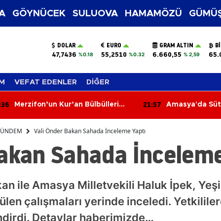
A
GÖYNÜCEK
SULUOVA
HAMAMÖZÜ
GÜMÜŞ
DOLAR
EURO
GRAM ALTIN
B
47,7436
55,2510
6.660,55
65.
%0.18
%0.32
% 2,59
M
VEFAT EDENLER
DİĞER
:57
21:18
Amasya'da Süt Kalitesi Zirveye
Amasya İş Düny
Çıktı!
ÜNDEM
Vali Önder Bakan Sahada İnceleme Yaptı
Bakan Sahada İnceleme
n ile Amasya Milletvekili Haluk İpek, Yeşi
ülen çalışmaları yerinde inceledi. Yetkilile
endirdi. Detaylar haberimizde…