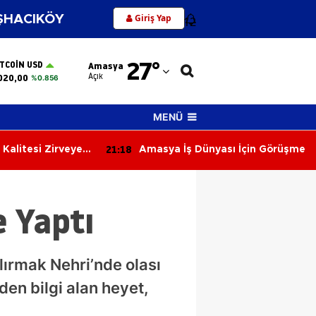
Giriş Yap
HACIKÖY
12
Adana
27
°
ITCOIN USD
Amasya
Adıyaman
Açık
020,00
%0.856
Afyonkarahisar
MENÜ
Ağrı
20:39
ası İçin Görüşme
Uğur Uçar: "Çorum FK bu sezon
Amasya
Süper Lig’e renk katacak"
Ankara
 Yaptı
Antalya
Artvin
lırmak Nehri’nde olası
Aydın
rden bilgi alan heyet,
Balıkesir