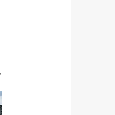
Malatya
Manisa
Kahramanmaraş
Mardin
Muğla
Muş
Nevşehir
Niğde
Ordu
Rize
Sakarya