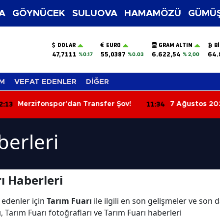
A
GÖYNÜCEK
SULUOVA
HAMAMÖZÜ
GÜMÜŞ
DOLAR
EURO
GRAM ALTIN
B
47,7111
55,0387
6.622,54
64.
%0.17
%0.03
% 2,00
M
VEFAT EDENLER
DİĞER
:13
11:34
Merzifonspor'dan Transfer Şov!
7 Ağustos 202
Yorumları: Aşkt
Parada Yeni Fır
berleri
ı Haberleri
 edenler için
Tarım Fuarı
ile ilgili en son gelişmeler ve son 
, Tarım Fuarı fotoğrafları ve Tarım Fuarı haberleri