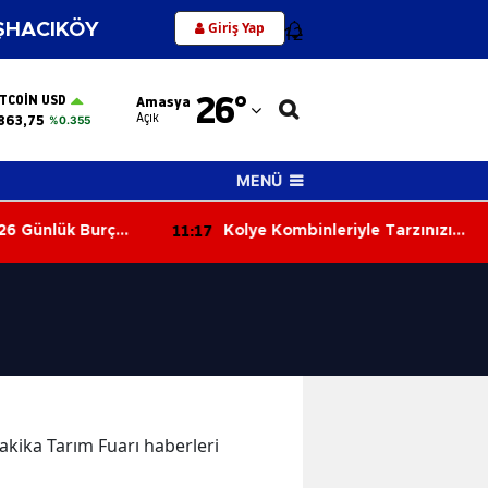
Giriş Yap
HACIKÖY
12
Adana
26
°
ITCOIN USD
Amasya
Adıyaman
Açık
863,75
%0.355
Afyonkarahisar
MENÜ
Ağrı
11:17
6 Günlük Burç
Kolye Kombinleriyle Tarzınızı
Amasya
a Sürprizler,
Yenileyin! 2026’nın En Şık Takı
satlar Kapıda!
Trendleri
Ankara
Antalya
Artvin
Aydın
dakika Tarım Fuarı haberleri
Balıkesir