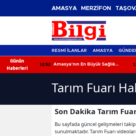
AMASYA
MERZİFON
TAŞOV
RESMİ İLANLAR
AMASYA
GÜNDE
Günün
12:52
12
ransfer
Amasya'nın En Büyük Sağlık
Haberleri
Yatırımı İlerliyor! Kat Planlaması
Görüşüldü!
Tarım Fuarı Ha
Son Dakika Tarım Fuar
Bu sayfada güncel gelişmeleri takip
sunulmaktadır. Tarım Fuarı videoları