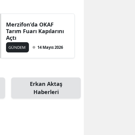
Bilecik
Bingöl
Merzifon’da OKAF
Tarım Fuarı Kapılarını
Bitlis
Açtı
Bolu
GÜNDEM
14 Mayıs 2026
Burdur
Bursa
Çanakkale
Erkan Aktaş
Haberleri
Çankırı
Çorum
Denizli
Diyarbakır