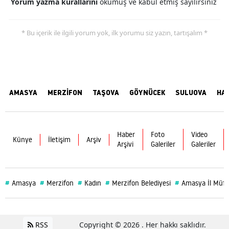
Yorum yazma kurallarını
okumuş ve kabul etmiş sayılırsınız
* Bu içerik ile ilgili yorum yok, ilk yorumu siz yazın, tartışalım *
AMASYA
MERZİFON
TAŞOVA
GÖYNÜCEK
SULUOVA
HA
Haber
Foto
Video
Künye
İletişim
Arşiv
Arşivi
Galeriler
Galeriler
#
#
#
#
#
Amasya
Merzifon
Kadın
Merzifon Belediyesi
Amasya İl Müft
RSS
Copyright © 2026 . Her hakkı saklıdır.