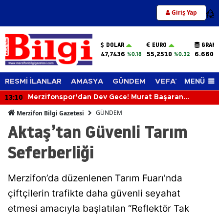
Giriş Yap
12
DOLAR
EURO
GRAM 
47,7436
55,2510
6.660,
%0.18
%0.32
MENÜ
RESMİ İLANLAR
AMASYA
GÜNDEM
VEFAT EDENLER
13:10
Merzifonspor’dan Dev Gece! Murat Başaran
Merzifon’a Geliyor
GÜNDEM
Merzifon Bilgi Gazetesi
Aktaş’tan Güvenli Tarım
Seferberliği
Merzifon’da düzenlenen Tarım Fuarı’nda
çiftçilerin trafikte daha güvenli seyahat
etmesi amacıyla başlatılan “Reflektör Tak