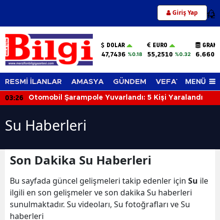
Giriş Yap
12
DOLAR
EURO
GRAM 
47,7436
55,2510
6.660,
%0.18
%0.32
MENÜ
RESMİ İLANLAR
AMASYA
GÜNDEM
VEFAT EDENLER
03:26
Otomobil Şarampole Yuvarlandı: 5 Kişi Yaralandı
Su Haberleri
Son Dakika Su Haberleri
Bu sayfada güncel gelişmeleri takip edenler için
Su
ile
ilgili en son gelişmeler ve son dakika Su haberleri
sunulmaktadır. Su videoları, Su fotoğrafları ve Su
haberleri