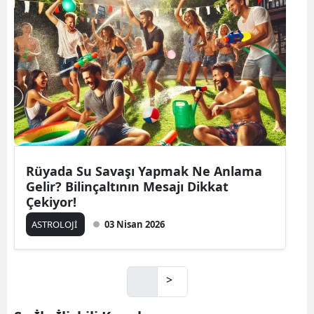
Rüyada Su Savaşı Yapmak Ne Anlama
Gelir? Bilinçaltının Mesajı Dikkat
Çekiyor!
ASTROLOJİ
03 Nisan 2026
>