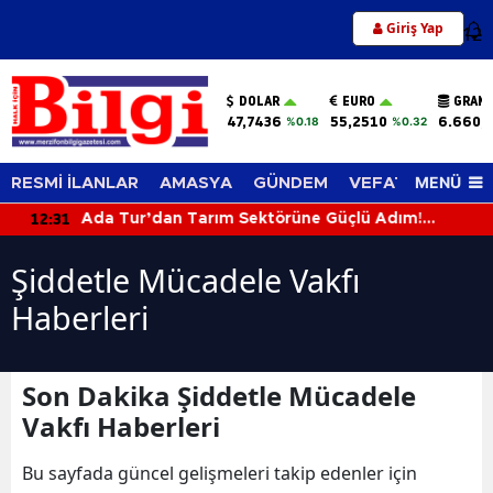
Giriş Yap
12
DOLAR
EURO
GRAM 
47,7436
55,2510
6.660,
%0.18
%0.32
MENÜ
RESMİ İLANLAR
AMASYA
GÜNDEM
VEFAT EDENLER
12:31
Ada Tur’dan Tarım Sektörüne Güçlü Adım!
Biçerdöverle Hasat Sahasına İndi
Şiddetle Mücadele Vakfı
Haberleri
Son Dakika Şiddetle Mücadele
Vakfı Haberleri
Bu sayfada güncel gelişmeleri takip edenler için