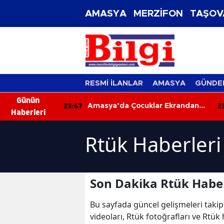
AMASYA
MERZİFON
TAŞOV
RESMİ İLANLAR
AMASYA
GÜNDE
Günün
23:47
23
tı: 2 Yaralı
Amasya’da Çocuklar Ekrandan
Haberleri
Uzaklaştı, Sanatla Buluştu!
Rtük Haberleri
Son Dakika Rtük Haber
Bu sayfada güncel gelişmeleri takip
videoları, Rtük fotoğrafları ve Rtük