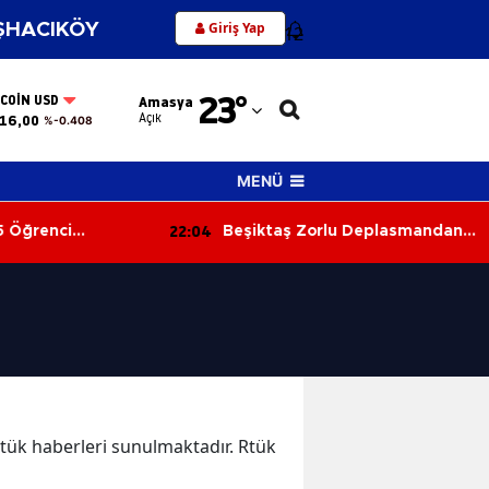
Giriş Yap
HACIKÖY
12
Adana
23
°
TCOIN USD
Amasya
Adıyaman
Açık
16,00
%-0.408
Afyonkarahisar
MENÜ
Ağrı
22:04
 Öğrenci
Beşiktaş Zorlu Deplasmandan
Amasya
ştı!
Galibiyetle Dönüyor
Ankara
Antalya
Artvin
Aydın
 Rtük haberleri sunulmaktadır. Rtük
Balıkesir