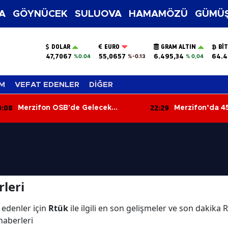
A
GÖYNÜCEK
SULUOVA
HAMAMÖZÜ
GÜMÜŞ
DOLAR
EURO
GRAM ALTIN
BI
47,7067
55,0657
6.495,34
64.4
%0.04
%-0.13
% 0,04
M
VEFAT EDENLER
DİĞER
:08
22:29
Merzifon OSB'de Gelecek
Merzifon’da 45
Konuşuldu
Bilgileriyle Yarı
leri
 edenler için
Rtük
ile ilgili en son gelişmeler ve son dakika
 haberleri