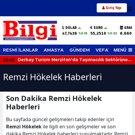
Giriş Yap
12
DOLAR
EURO
GRAM 
47,7436
55,2510
6.660,
%0.18
%0.32
MENÜ
RESMİ İLANLAR
AMASYA
GÜNDEM
VEFAT EDENLER
15:46
Derbay Turizm Merzifon’da Taşımacılık Sektörüne
İddialı Giriyor!
Remzi Hökelek Haberleri
Son Dakika Remzi Hökelek
Haberleri
Bu sayfada güncel gelişmeleri takip edenler için
Remzi Hökelek
ile ilgili en son gelişmeler ve son
dakika Remzi Hökelek haberleri sunulmaktadır. Remzi