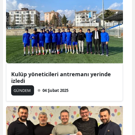
Kulüp yöneticileri antremanı yerinde
izledi
GÜNDEM
04 Şubat 2025