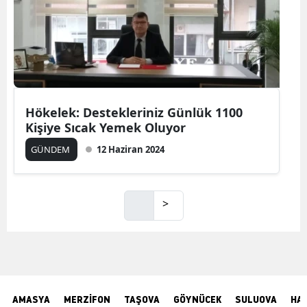
Hökelek: Destekleriniz Günlük 1100
Kişiye Sıcak Yemek Oluyor
GÜNDEM
12 Haziran 2024
>
AMASYA
MERZİFON
TAŞOVA
GÖYNÜCEK
SULUOVA
HA