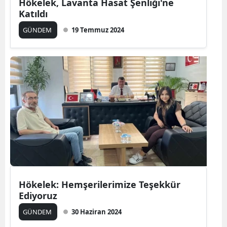
Hökelek, Lavanta Hasat Şenliği'ne
Katıldı
GÜNDEM
19 Temmuz 2024
Hökelek: Hemşerilerimize Teşekkür
Ediyoruz
GÜNDEM
30 Haziran 2024