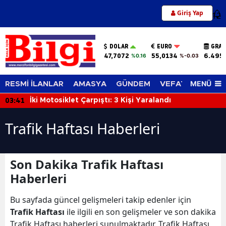
Giriş Yap
12
DOLAR
EURO
GRAM
47,7072
55,0134
6.495
%0.16
%-0.03
MENÜ
RESMİ İLANLAR
AMASYA
GÜNDEM
VEFAT EDENLER
03:41
İki Motosiklet Çarpıştı: 3 Kişi Yaralandı
Trafik Haftası Haberleri
Son Dakika Trafik Haftası
Haberleri
Bu sayfada güncel gelişmeleri takip edenler için
Trafik Haftası
ile ilgili en son gelişmeler ve son dakika
Trafik Haftası haberleri sunulmaktadır. Trafik Haftası