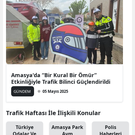
Amasya'da “Bir Kural Bir Ömür”
Etkinliğiyle Trafik Bilinci Güçlendirildi
GÜNDEM
05 Mayıs 2025
Trafik Haftası İle İlişkili Konular
Türkiye
Amasya Park
Polis
Odalar Ve
Avm
Haberleri