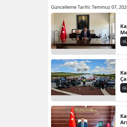
Güncelleme Tarihi:
Temmuz 07, 202
Ka
Me
G
Ka
Ça
G
Ka
Ar