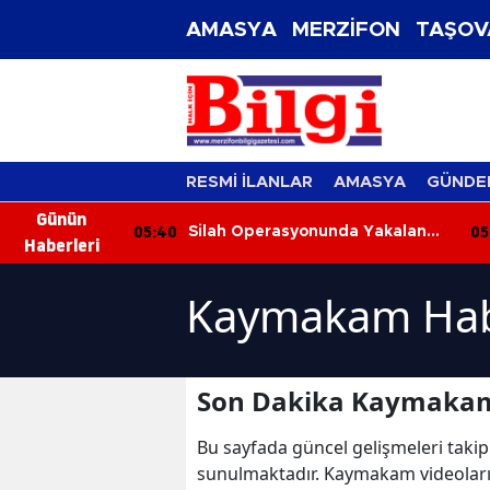
AMASYA
MERZİFON
TAŞOV
RESMİ İLANLAR
AMASYA
GÜNDE
Günün
05:40
05:01
Silah Operasyonunda Yakalanan
İ
Haberleri
lundu
4 Şüpheli Adli Kontrolle Serbest
U
Bırakıldı
Y
Kaymakam Hab
Son Dakika Kaymakam
Bu sayfada güncel gelişmeleri takip
sunulmaktadır. Kaymakam videolar