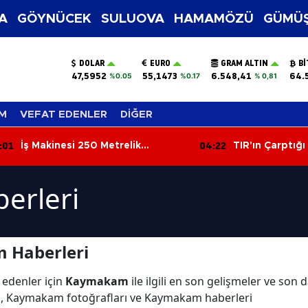
A
GÖYNÜCEK
SULUOVA
HAMAMÖZÜ
GÜMÜŞ
DOLAR
EURO
GRAM ALTIN
BI
47,5952
55,1473
6.548,41
64.
%0.05
%0.17
% 0,81
M
VEFAT EDENLER
DİĞER
04:22
ş Makinesi 250 Metrelik
TIR'ın Çarptığı Otomo
çuruma Yuvarlandı: Operatör
Hayatını Kaybetti
aralandı
erleri
 Haberleri
 edenler için
Kaymakam
ile ilgili en son gelişmeler ve so
ı, Kaymakam fotoğrafları ve Kaymakam haberleri