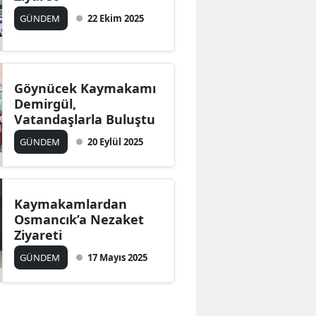
Edirne
GÜNDEM
22 Ekim 2025
Elazığ
Erzincan
Göynücek Kaymakamı
Demirgül,
Erzurum
Vatandaşlarla Buluştu
Eskişehir
GÜNDEM
20 Eylül 2025
Gaziantep
Giresun
Kaymakamlardan
Osmancık’a Nezaket
Gümüşhane
Ziyareti
Hakkari
GÜNDEM
17 Mayıs 2025
Hatay
Isparta