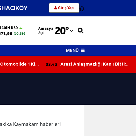
Giriş Yap
HACIKÖY
12
Adana
20
°
TCOIN USD
Amasya
Adıyaman
Açık
571,99
%0.286
Afyonkarahisar
MENÜ
Ağrı
03:43
03:0
bilde 1 Kişi
Arazi Anlaşmazlığı Kanlı Bitti:
Amasya
Yengesini Tüfekle Vurarak
Öldürdü
Ankara
Antalya
Artvin
Aydın
n dakika Kaymakam haberleri
Balıkesir