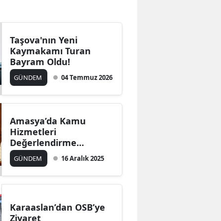
Bilecik
Bingöl
Taşova'nın Yeni
Kaymakamı Turan
Bitlis
Bayram Oldu!
Bolu
GÜNDEM
04 Temmuz 2026
Burdur
Bursa
Amasya’da Kamu
Hizmetleri
Çanakkale
Değerlendirme
Toplantısı
Çankırı
GÜNDEM
16 Aralık 2025
Gerçekleştirildi
Çorum
Denizli
Karaaslan’dan OSB’ye
Diyarbakır
Ziyaret