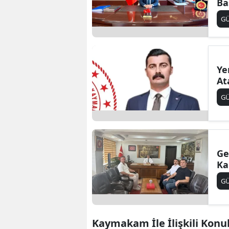
Ba
G
Ye
At
G
Ge
Ka
G
Kaymakam İle İlişkili Konu