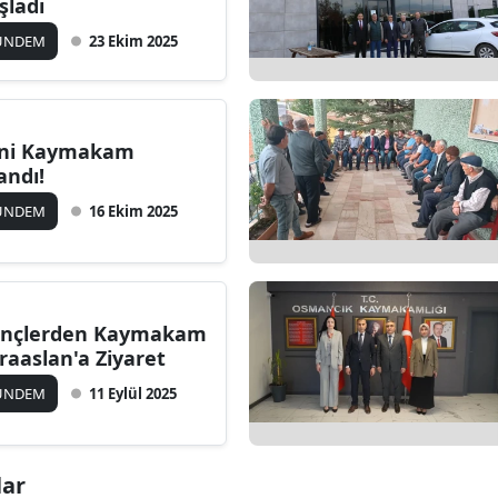
şladı
ÜNDEM
23 Ekim 2025
ni Kaymakam
andı!
ÜNDEM
16 Ekim 2025
nçlerden Kaymakam
raaslan'a Ziyaret
ÜNDEM
11 Eylül 2025
lar