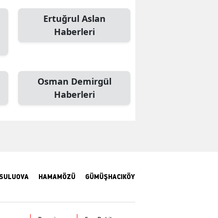
Mersin
Ertuğrul Aslan
Haberleri
İstanbul
İzmir
Kars
Osman Demirgül
Haberleri
Kastamonu
Kayseri
Kırklareli
Kırşehir
Kocaeli
SULUOVA
HAMAMÖZÜ
GÜMÜŞHACIKÖY
Konya
Kütahya