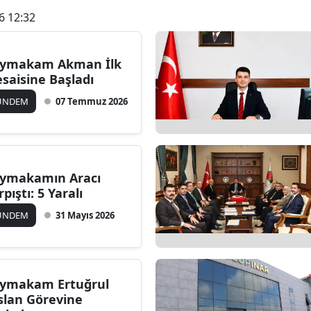
6 12:32
ymakam Akman İlk
saisine Başladı
ÜNDEM
07 Temmuz 2026
ymakamın Aracı
rpıştı: 5 Yaralı
ÜNDEM
31 Mayıs 2026
ymakam Ertuğrul
slan Görevine