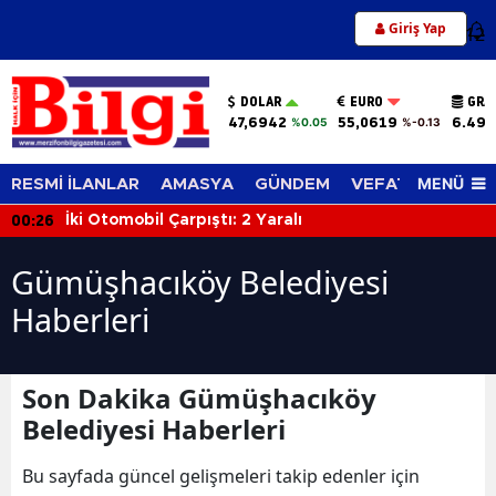
Giriş Yap
12
DOLAR
EURO
GRA
47,6942
55,0619
6.494
%0.05
%-0.13
MENÜ
RESMİ İLANLAR
AMASYA
GÜNDEM
VEFAT EDENLER
00:26
İki Otomobil Çarpıştı: 2 Yaralı
Gümüşhacıköy Belediyesi
Haberleri
Son Dakika Gümüşhacıköy
Belediyesi Haberleri
Bu sayfada güncel gelişmeleri takip edenler için