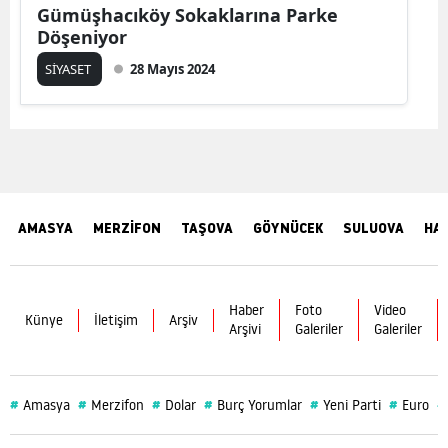
Gümüşhacıköy Sokaklarına Parke
Döşeniyor
SİYASET
28 Mayıs 2024
AMASYA
MERZİFON
TAŞOVA
GÖYNÜCEK
SULUOVA
HA
Haber
Foto
Video
Künye
İletişim
Arşiv
Arşivi
Galeriler
Galeriler
#
#
#
#
#
#
#
Amasya
Merzifon
Dolar
Burç Yorumlar
Yeni Parti
Euro