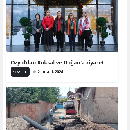
Özyol'dan Köksal ve Doğan'a ziyaret
SİYASET
21 Aralık 2024