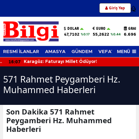
Giriş Yap
12
DOLAR
EURO
GRAM 
47,7102
55,2622
6.696,
%0.17
%0.44
MENÜ
RESMİ İLANLAR
AMASYA
GÜNDEM
VEFAT EDENLER
16:07
Karagöz: Faturayı Millet Ödüyor!
571 Rahmet Peygamberi Hz.
Muhammed Haberleri
Son Dakika 571 Rahmet
Peygamberi Hz. Muhammed
Haberleri