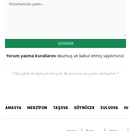
GÖNDER
Yorum yazma kurallarını
okumuş ve kabul etmiş sayılırsınız
* Bu içerik ile ilgili yorum yok, ilk yorumu siz yazın, tartışalım *
AMASYA
MERZİFON
TAŞOVA
GÖYNÜCEK
SULUOVA
HA