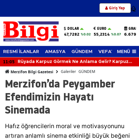
Giriş Yap
12
DOLAR
EURO
GRAM
47,7282
55,2314
6.679,
%0.02
%0.07
MENÜ
RESMİ İLANLAR
AMASYA
GÜNDEM
VEFAT EDENLER
11:05
Rüyada Karpuz Görmek Ne Anlama Gelir? Karpuz
Yemek, Kesmek ve Almak Neye İşaret Eder?
Galeriler
GÜNDEM
Merzifon Bilgi Gazetesi
Merzifon’da Peygamber
Efendimizin Hayatı
Sinemada
Hafız öğrencilerin moral ve motivasyonunu
artıran anlamlı sinema etkinliği büyük beğeni