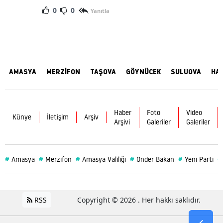
0
0
Yanıtla
AMASYA
MERZİFON
TAŞOVA
GÖYNÜCEK
SULUOVA
HA
Haber
Foto
Video
Künye
İletişim
Arşiv
Arşivi
Galeriler
Galeriler
#
#
#
#
#
#
Amasya
Merzifon
Amasya Valiliği
Önder Bakan
Yeni Parti
RSS
Copyright © 2026 . Her hakkı saklıdır.