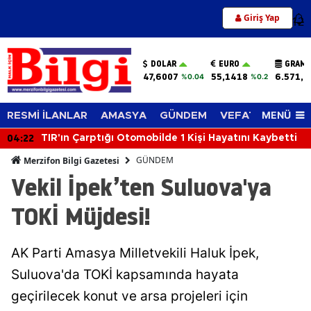
Giriş Yap
12
DOLAR
EURO
GRAM 
47,6007
55,1418
6.571,9
%0.04
%0.2
MENÜ
RESMİ İLANLAR
AMASYA
GÜNDEM
VEFAT EDENLER
04:22
TIR'ın Çarptığı Otomobilde 1 Kişi Hayatını Kaybetti
GÜNDEM
Merzifon Bilgi Gazetesi
Vekil İpek’ten Suluova'ya
TOKİ Müjdesi!
AK Parti Amasya Milletvekili Haluk İpek,
Suluova'da TOKİ kapsamında hayata
geçirilecek konut ve arsa projeleri için