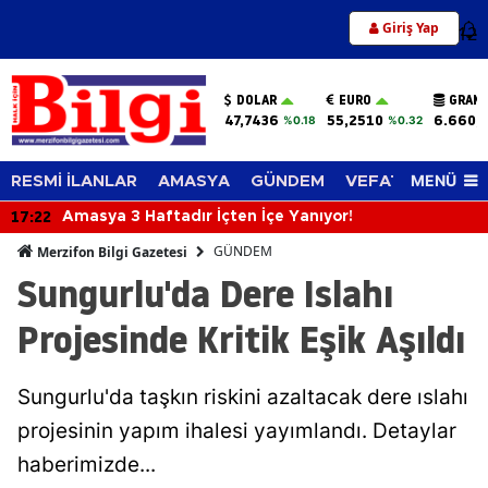
Giriş Yap
12
DOLAR
EURO
GRAM 
47,7436
55,2510
6.660,
%0.18
%0.32
MENÜ
RESMİ İLANLAR
AMASYA
GÜNDEM
VEFAT EDENLER
17:22
Amasya 3 Haftadır İçten İçe Yanıyor!
GÜNDEM
Merzifon Bilgi Gazetesi
Sungurlu'da Dere Islahı
Projesinde Kritik Eşik Aşıldı
Sungurlu'da taşkın riskini azaltacak dere ıslahı
projesinin yapım ihalesi yayımlandı. Detaylar
haberimizde...