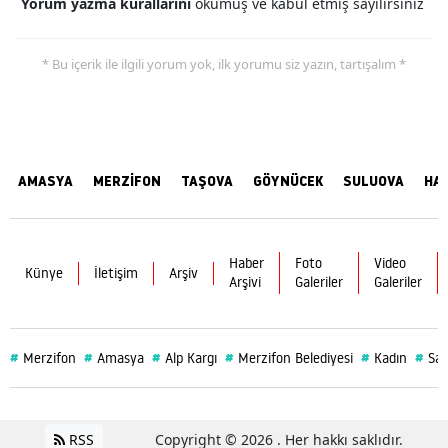
Yorum yazma kurallarını
okumuş ve kabul etmiş sayılırsınız
* Bu içerik ile ilgili yorum yok, ilk yorumu siz yazın, tartışalım *
AMASYA
MERZİFON
TAŞOVA
GÖYNÜCEK
SULUOVA
HA
Haber
Foto
Video
Künye
İletişim
Arşiv
Arşivi
Galeriler
Galeriler
#
#
#
#
#
#
Merzifon
Amasya
Alp Kargı
Merzifon Belediyesi
Kadın
Sağ
RSS
Copyright © 2026 . Her hakkı saklıdır.