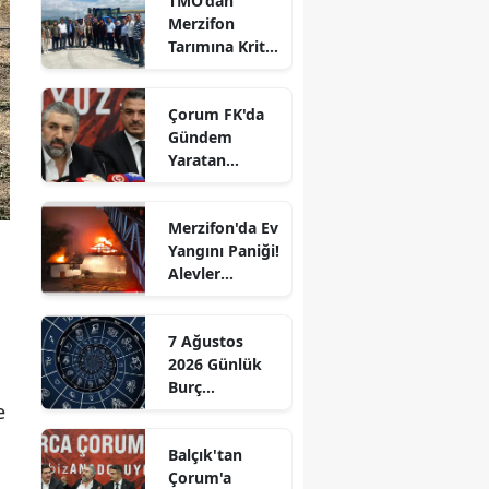
TMO’dan
Merzifon
Edirne
Tarımına Kritik
Ziyaret!
Elazığ
Çorum FK'da
Erzincan
Gündem
Yaratan
Erzurum
Açıklamalar
Eskişehir
Merzifon'da Ev
Yangını Paniği!
Gaziantep
Alevler
Giresun
Büyümeden
Kontrol Altına
Gümüşhane
7 Ağustos
Alındı
2026 Günlük
i
Hakkari
Burç
e
Yorumları:
Hatay
Aşkta
Balçık'tan
Sürprizler,
Isparta
Çorum'a
Parada Yeni