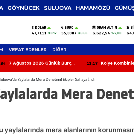
A
GÖYNÜCEK
SULUOVA
HAMAMÖZÜ
GÜMÜŞ
DOLAR
EURO
GRAM ALTIN
B
47,7111
55,0387
6.622,54
64.
%0.17
%0.03
% 2,00
M
VEFAT EDENLER
DİĞER
:34
11:17
7 Ağustos 2026 Günlük Burç
Kolye Kombinler
Yorumları: Aşkta Sürprizler,
Yenileyin! 2026
Parada Yeni Fırsatlar Kapıda!
Trendleri
Suluova'da Yaylalarda Mera Denetimi! Ekipler Sahaya İndi
aylalarda Mera Deneti
u yaylalarında mera alanlarının korunması