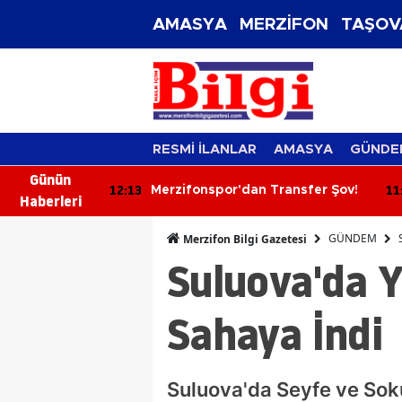
AMASYA
MERZİFON
TAŞOV
RESMİ İLANLAR
AMASYA
GÜNDE
Günün
12:13
11
ük Sağlık
Merzifonspor'dan Transfer Şov!
Haberleri
Kat Planlaması
GÜNDEM
Merzifon Bilgi Gazetesi
Suluova'da Y
Sahaya İndi
Suluova'da Seyfe ve Sok