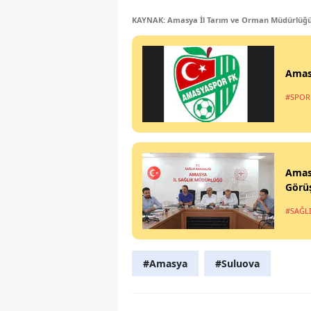
KAYNAK: Amasya İl Tarım ve Orman Müdürlüğ
Amas
#SPOR
Amasy
Görü
#SAĞL
#Amasya
#Suluova