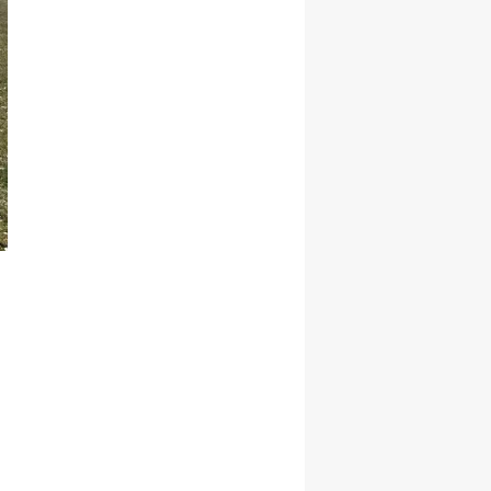
Malatya
Manisa
Kahramanmaraş
Mardin
Muğla
Muş
Nevşehir
Niğde
Ordu
Rize
Sakarya