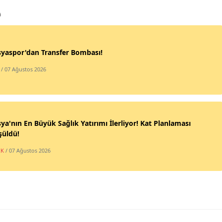
ü
yaspor'dan Transfer Bombası!
/ 07 Ağustos 2026
a'nın En Büyük Sağlık Yatırımı İlerliyor! Kat Planlaması
şüldü!
IK
/ 07 Ağustos 2026