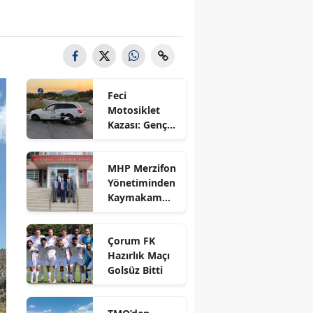
Bilecik
Bingöl
Bitlis
Feci
Bolu
Motosiklet
Kazası: Genç
Burdur
Sürücü
Hayatını
Bursa
MHP Merzifon
Kaybetti
Yönetiminden
Çanakkale
Kaymakam
Ahmet
Çankırı
Karaaslan'a
Çorum FK
Ziyaret
Çorum
Hazırlık Maçı
Golsüz Bitti
Denizli
Diyarbakır