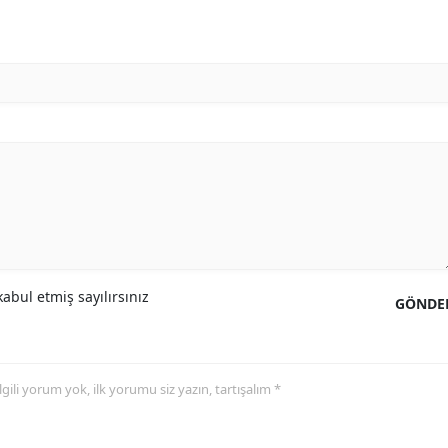
abul etmiş sayılırsınız
GÖNDE
 ilgili yorum yok, ilk yorumu siz yazın, tartışalım *