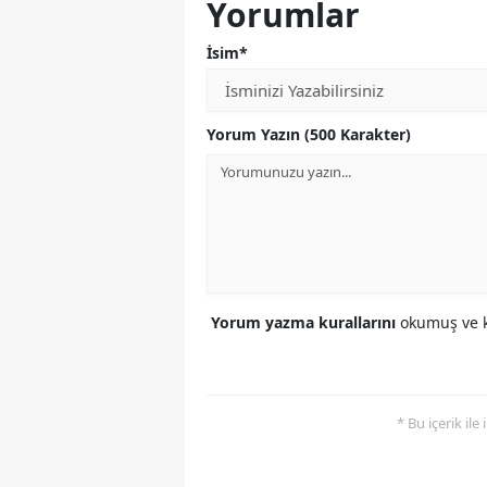
Yorumlar
İsim*
Yorum Yazın (500 Karakter)
Yorum yazma kurallarını
okumuş ve k
* Bu içerik ile