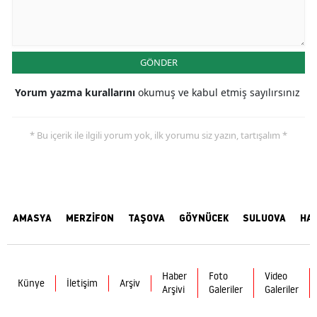
GÖNDER
Yorum yazma kurallarını
okumuş ve kabul etmiş sayılırsınız
* Bu içerik ile ilgili yorum yok, ilk yorumu siz yazın, tartışalım *
AMASYA
MERZİFON
TAŞOVA
GÖYNÜCEK
SULUOVA
HA
Haber
Foto
Video
Künye
İletişim
Arşiv
Arşivi
Galeriler
Galeriler