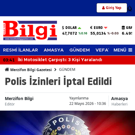
Giriş Yap
12
DOLAR
EURO
GRAM
47,7072
55,0134
6.495
%0.16
%-0.03
MENÜ
RESMİ İLANLAR
AMASYA
GÜNDEM
VEFAT EDENLER
03:41
İki Motosiklet Çarpıştı: 3 Kişi Yaralandı
GÜNDEM
Merzifon Bilgi Gazetesi
Polis İzinleri İptal Edildi
Merzifon Bilgi
Amasya
Yayınlanma
22 Mayıs 2026 - 10:36
Editör
Haberleri