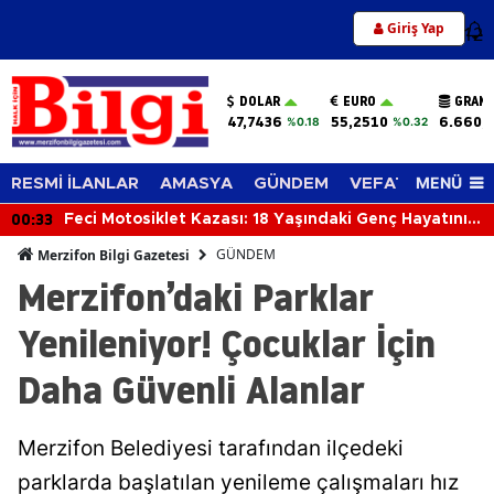
Giriş Yap
12
DOLAR
EURO
GRAM 
47,7436
55,2510
6.660,
%0.18
%0.32
MENÜ
RESMİ İLANLAR
AMASYA
GÜNDEM
VEFAT EDENLER
00:33
Feci Motosiklet Kazası: 18 Yaşındaki Genç Hayatını
Kaybetti
GÜNDEM
Merzifon Bilgi Gazetesi
Merzifon’daki Parklar
Yenileniyor! Çocuklar İçin
Daha Güvenli Alanlar
Merzifon Belediyesi tarafından ilçedeki
parklarda başlatılan yenileme çalışmaları hız