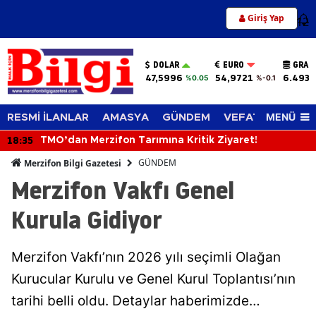
Giriş Yap
12
DOLAR
EURO
GRAM
47,5996
54,9721
6.493,
%0.05
%-0.1
MENÜ
RESMİ İLANLAR
AMASYA
GÜNDEM
VEFAT EDENLER
18:35
TMO’dan Merzifon Tarımına Kritik Ziyaret!
GÜNDEM
Merzifon Bilgi Gazetesi
Merzifon Vakfı Genel
Kurula Gidiyor
Merzifon Vakfı’nın 2026 yılı seçimli Olağan
Kurucular Kurulu ve Genel Kurul Toplantısı’nın
tarihi belli oldu. Detaylar haberimizde…