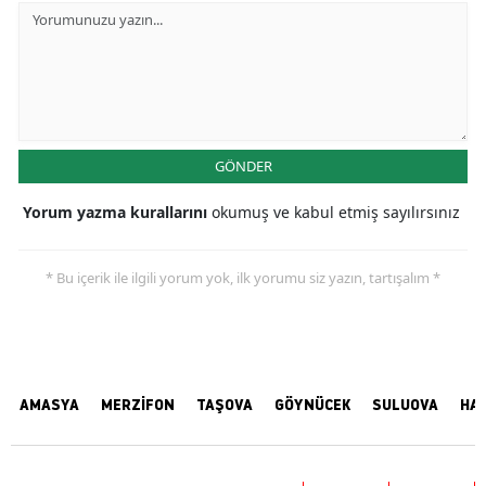
GÖNDER
Yorum yazma kurallarını
okumuş ve kabul etmiş sayılırsınız
* Bu içerik ile ilgili yorum yok, ilk yorumu siz yazın, tartışalım *
AMASYA
MERZİFON
TAŞOVA
GÖYNÜCEK
SULUOVA
HA